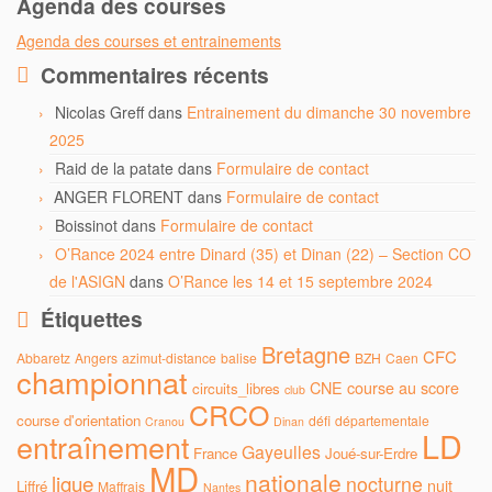
Agenda des courses
Agenda des courses et entrainements
Commentaires récents
Nicolas Greff
dans
Entrainement du dimanche 30 novembre
2025
Raid de la patate
dans
Formulaire de contact
ANGER FLORENT
dans
Formulaire de contact
Boissinot
dans
Formulaire de contact
O’Rance 2024 entre Dinard (35) et Dinan (22) – Section CO
de l'ASIGN
dans
O’Rance les 14 et 15 septembre 2024
Étiquettes
Bretagne
CFC
Abbaretz
Angers
azimut-distance
balise
BZH
Caen
championnat
CNE
course au score
circuits_libres
club
CRCO
course d'orientation
défi
départementale
Cranou
Dinan
LD
entraînement
Gayeulles
France
Joué-sur-Erdre
MD
nationale
ligue
nocturne
nuit
Liffré
Maffrais
Nantes