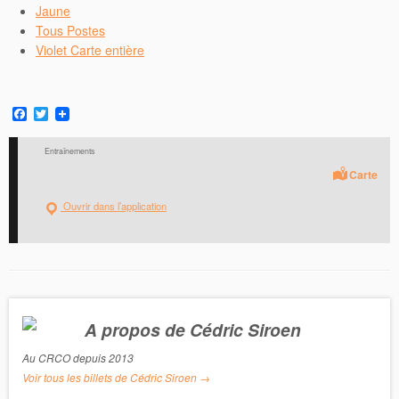
Jaune
Tous Postes
Violet Carte entière
F
T
a
w
c
i
Entraînements
e
t
b
t
Carte
o
e
o
r
Ouvrir dans l’application
k
A propos de Cédric Siroen
Au CRCO depuis 2013
Voir tous les billets de Cédric Siroen
→