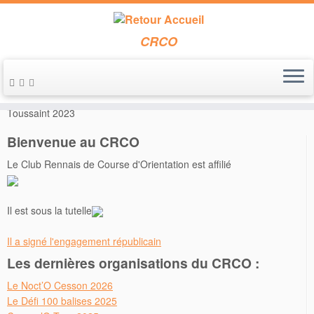
CRCO
Passer
au
Accueil
»
Entraînements
»
(Déposés) Circuits libres vacances de
contenu
Toussaint 2023
Bienvenue au CRCO
Le Club Rennais de Course d'Orientation est affilié
Il est sous la tutelle
Il a signé l'engagement républicain
Les dernières organisations du CRCO :
Le Noct’O Cesson 2026
Le Défi 100 balises 2025