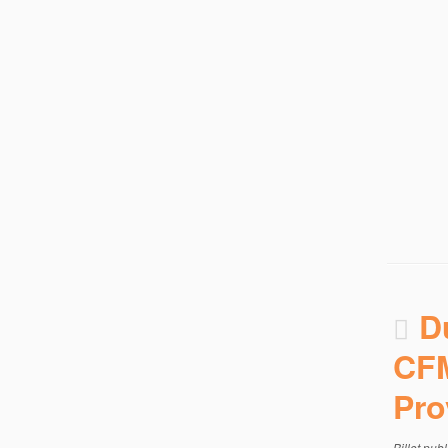
D
CFM
Pro
Billet pub