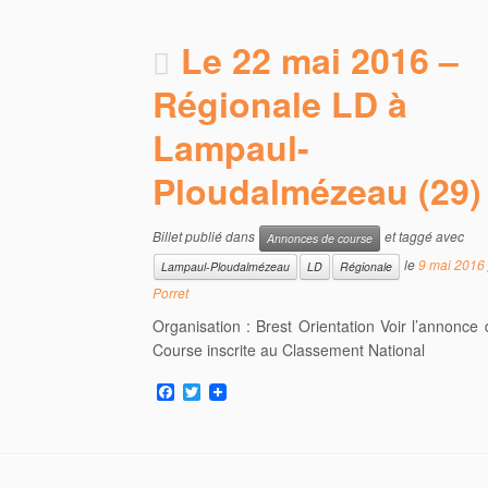
Le 22 mai 2016 –
Régionale LD à
Lampaul-
Ploudalmézeau (29)
Billet publié dans
et taggé avec
Annonces de course
le
9 mai 2016
Lampaul-Ploudalmézeau
LD
Régionale
Porret
Organisation : Brest Orientation Voir l’annonce
Course inscrite au Classement National
F
T
a
w
c
i
e
t
b
t
o
e