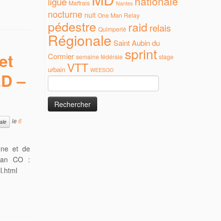
nationale
ligue
Maffrais
Nantes
nocturne
nuit
One Man Relay
pédestre
raid
relais
Quimperlé
Régionale
Saint Aubin du
sprint
et
Cormier
semaine fédérale
stage
VTT
urbain
WEESOO
D –
Rechercher :
le
6
ale
gne et de
inan CO :
l.html