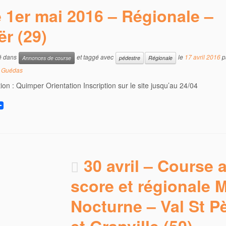
o
r
 1er mai 2016 – Régionale –
k
ër (29)
ié dans
et taggé avec
le
17 avril 2016
p
Annonces de course
pédestre
Régionale
e Guédas
ion : Quimper Orientation Inscription sur le site jusqu’au 24/04
30 avril – Course 
score et régionale 
Nocturne – Val St P
et Granville (50)