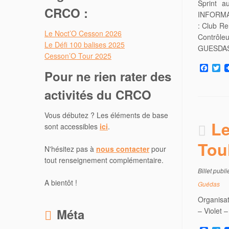
Sprint 
CRCO :
INFORMAT
: Club R
Le Noct’O Cesson 2026
Contrôle
Le Défi 100 balises 2025
GUESDAS
Cesson’O Tour 2025
F
T
Pour ne rien rater des
a
w
c
i
activités du CRCO
e
t
b
t
o
e
Vous débutez ? Les éléments de base
o
r
Le
k
sont accessibles
ici
.
Tou
N'hésitez pas à
nous contacter
pour
tout renseignement complémentaire.
Billet publ
A bientôt !
Guédas
Organisat
Méta
– Violet –