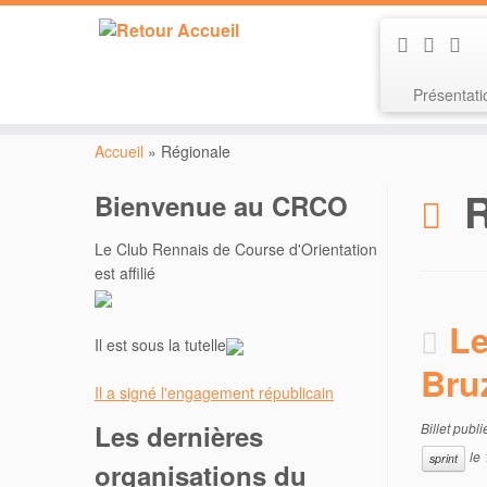
Présentat
Passer
au
Accueil
»
Régionale
contenu
R
Bienvenue au CRCO
Le Club Rennais de Course d'Orientation
est affilié
Le
Il est sous la tutelle
Bru
Il a signé l'engagement républicain
Les dernières
Billet publ
le
sprint
organisations du