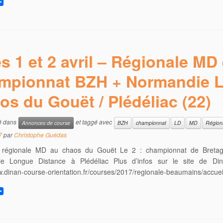
s 1 et 2 avril – Régionale MD 
mpionnat BZH + Normandie L
os du Gouët / Plédéliac (22)
ié dans
et taggé avec
Annonces de course
BZH
championnat
LD
MD
Région
7
par
Christophe Guédas
 régionale MD au chaos du Gouët Le 2 : championnat de Breta
e Longue Distance à Plédéliac Plus d’infos sur le site de D
w.dinan-course-orientation.fr/courses/2017/regionale-beaumains/accuei