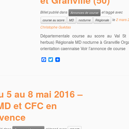
Billet publié dans
et taggé avec
Annonces de course
le
2 mars 
course au score
MD
nocturne
Régionale
Christophe Guédas
Départementale course au score au Val St 
herbus) Régionale MD nocturne à Granville Orga
orientation caennaise Voir l’annonce de course
F
T
a
w
c
i
e
t
b
t
o
e
o
r
u 5 au 8 mai 2016 –
k
D et CFC en
vence
lié dans
et taggé avec