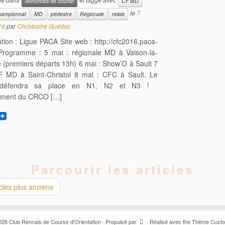
Annonces de course
CF MD
le
7
hampionnat
MD
pédestre
Régionale
relais
16
par
Christophe Guédas
tion : Ligue PACA Site web : http://cfc2016.paca-
Programme : 5 mai : régionale MD à Vaison-la-
(premiers départs 13h) 6 mai : Show’O à Sault 7
F MD à Saint-Christol 8 mai : CFC à Sault. Le
défendra sa place en N1, N2 et N3 !
ment du CRCO […]
w
Parcourir les articles
cles plus anciens
026
Club Rennais de Course d'Orientation
·
Propulsé par
·
Réalisé avec the
Thème Custo