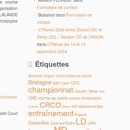
ANGER FLORENT
dans
e course
Formulaire de contact
anisation
DELALANDE
Boissinot
dans
Formulaire de
hristophe
contact
O’Rance 2024 entre Dinard (35) et
Dinan (22) – Section CO de l'ASIGN
dans
O’Rance les 14 et 15
septembre 2024
Étiquettes
Abbaretz
Angers
azimut-distance
balise
Bretagne
CFC
BZH
Caen
championnat
circuits_libres
club
Christophe
CNE
course au score
course d'orientation
CRCO
défi
départementale
Cranou
Dinan
entraînement
olet Court
France
LD
Gayeulles
Joué-sur-Erdre
Liffré
MD