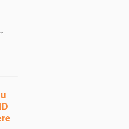
ar
au
MD
ère