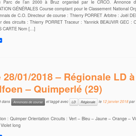
au Parc de l’an 2000 à Bruz organisé par le CRCO. Annonce d
ION GÉNÉRALES Course comptant pour le Classement National Org
ennais de C.O. Directeur de course : Thierry PORRET Arbitre : Joël 
ur des circuits : Thierry PORRET Traceur : Yannick BEAUVIR GEC : C
 CARTE Nom […]
 28/01/2018 – Régionale LD à
lfoen – Quimperlé (29)
ié dans
et taggé avec
le
12 janvier 2018
par
Annonces de course
LD
Régionale
ion : Quimper Orientation Circuits : Vert – Bleu – Jaune – Orange – Vi
 Violet long