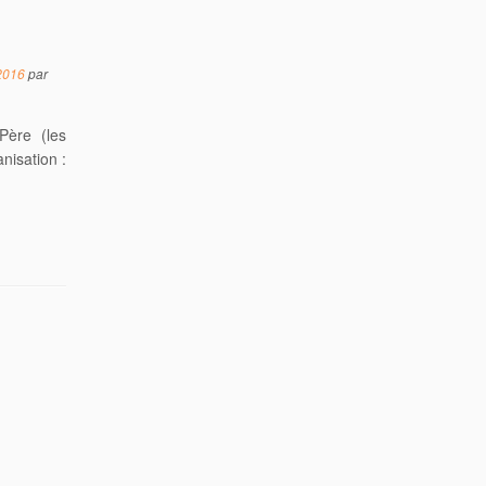
2016
par
Père (les
nisation :