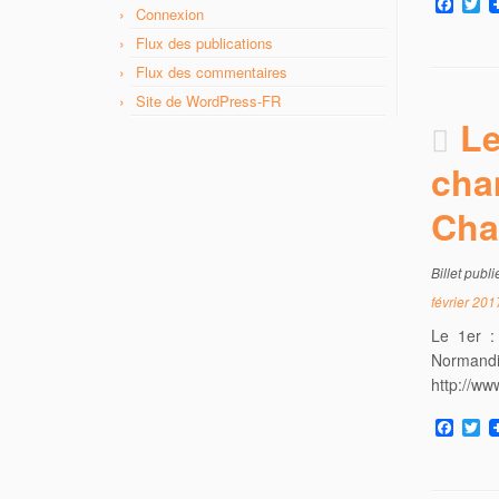
F
T
Connexion
a
w
c
i
Flux des publications
e
t
Flux des commentaires
b
t
o
e
Site de WordPress-FR
o
r
Le
k
cha
Cha
Billet publ
février 201
Le 1er :
Normandi
http://ww
F
T
a
w
c
i
e
t
b
t