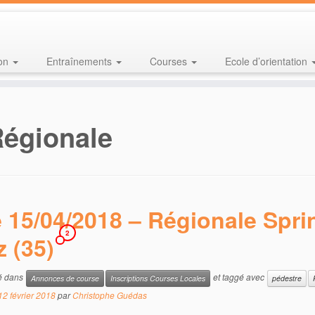
ion
Entraînements
Courses
Ecole d’orientation
égionale
 15/04/2018 – Régionale Sprin
2
z (35)
ié dans
et taggé avec
Annonces de course
Inscriptions Courses Locales
pédestre
12 février 2018
par
Christophe Guédas