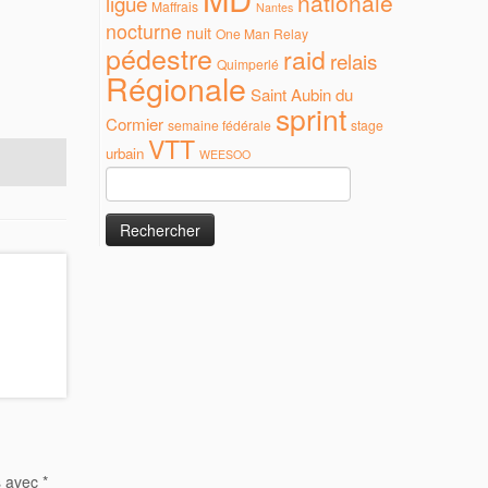
nationale
ligue
Maffrais
Nantes
nocturne
nuit
One Man Relay
pédestre
raid
relais
Quimperlé
Régionale
Saint Aubin du
sprint
Cormier
semaine fédérale
stage
VTT
urbain
WEESOO
Rechercher :
s avec
*