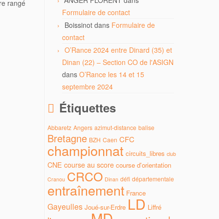
ANGER FLORENT
dans
tre rangé
Formulaire de contact
Boissinot
dans
Formulaire de
contact
O’Rance 2024 entre Dinard (35) et
Dinan (22) – Section CO de l'ASIGN
dans
O’Rance les 14 et 15
septembre 2024
Étiquettes
Abbaretz
Angers
azimut-distance
balise
Bretagne
CFC
BZH
Caen
championnat
circuits_libres
club
CNE
course au score
course d'orientation
CRCO
défi
départementale
Cranou
Dinan
entraînement
France
LD
Gayeulles
Joué-sur-Erdre
Liffré
MD