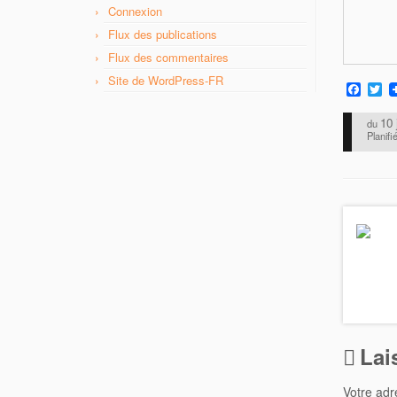
Connexion
Flux des publications
Flux des commentaires
Site de WordPress-FR
F
T
a
w
c
i
10 
du
e
t
Planifi
b
t
o
e
o
r
k
Lai
Votre adr