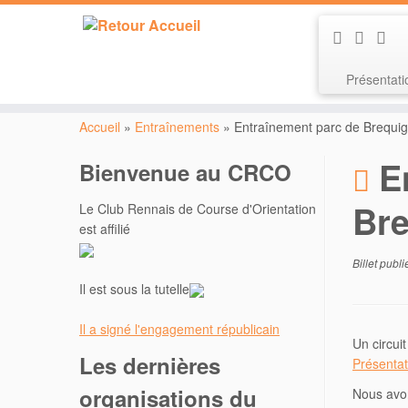
Présentat
Passer
au
Accueil
»
Entraînements
»
Entraînement parc de Brequig
contenu
E
Bienvenue au CRCO
Bre
Le Club Rennais de Course d'Orientation
est affilié
Billet publ
Il est sous la tutelle
Il a signé l'engagement républicain
Un circui
Les dernières
Présentat
organisations du
Nous avon