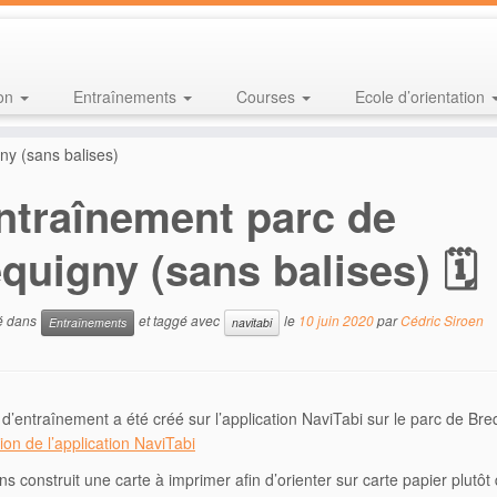
ion
Entraînements
Courses
Ecole d’orientation
ny (sans balises)
ntraînement parc de
quigny (sans balises) 🗓
ié dans
et taggé avec
le
10 juin 2020
par
Cédric Siroen
Entraînements
navitabi
t d’entraînement a été créé sur l’application NaviTabi sur le parc de Br
ion de l’application NaviTabi
s construit une carte à imprimer afin d’orienter sur carte papier plutôt