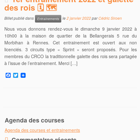
des rois 🗓 🗺
Billet publié dans
le
2 janvier 2022
par
Cédric Siroen
Entraînements
Nous vous donnons rendez-vous le dimanche 9 janvier 2022 à
10h00 à la maison de quartier de la Bellangerais 5 rue du
Morbihan à Rennes. Cet entrainement est ouvert aux non
licenciés. 3 circuits type « Sprint » seront proposés. Pour les
membres du CRCO la traditionnelle galette des rois sera partagée
à l’issue de l’entrainement. Merci […]
F
T
a
w
c
i
e
t
b
t
o
e
o
r
k
Agenda des courses
Agenda des courses et entrainements
Commentaires récents