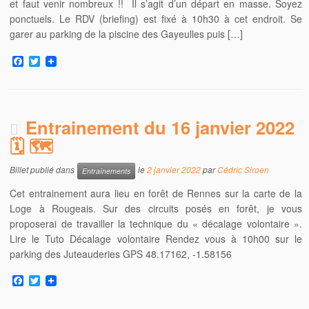
et faut venir nombreux !! Il s’agit d’un départ en masse. Soyez
ponctuels. Le RDV (briefing) est fixé à 10h30 à cet endroit. Se
garer au parking de la piscine des Gayeulles puis […]
F
T
a
w
c
i
e
t
b
t
o
e
Entrainement du 16 janvier 2022
o
r
k
🗓 🗺
Billet publié dans
le
2 janvier 2022
par
Cédric Siroen
Entraînements
Cet entrainement aura lieu en forêt de Rennes sur la carte de la
Loge à Rougeais. Sur des circuits posés en forêt, je vous
proposerai de travailler la technique du « décalage volontaire ».
Lire le Tuto Décalage volontaire Rendez vous à 10h00 sur le
parking des Juteauderies GPS 48.17162, -1.58156
F
T
a
w
c
i