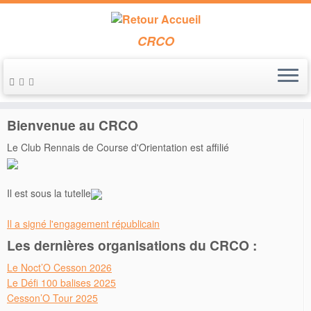
CRCO
Passer
au
Accueil
»
2022
»
janvier
contenu
Bienvenue au CRCO
Le Club Rennais de Course d'Orientation est affilié
Il est sous la tutelle
Il a signé l'engagement républicain
Les dernières organisations du CRCO :
Le Noct’O Cesson 2026
Le Défi 100 balises 2025
Cesson’O Tour 2025