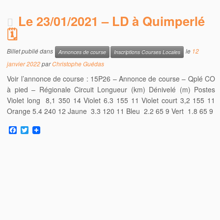
Le 23/01/2021 – LD à Quimperlé
🗓
Billet publié dans
le
12
Annonces de course
Inscriptions Courses Locales
janvier 2022
par
Christophe Guédas
Voir l’annonce de course : 15P26 – Annonce de course – Qplé CO
à pied – Régionale Circuit Longueur (km) Dénivelé (m) Postes
Violet long 8,1 350 14 Violet 6.3 155 11 Violet court 3,2 155 11
Orange 5.4 240 12 Jaune 3.3 120 11 Bleu 2.2 65 9 Vert 1.8 65 9
F
T
a
w
c
i
e
t
b
t
o
e
o
r
k