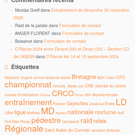
Nicolas Greff
dans
Entrainement du dimanche 30 novembre
2025
Raid de la patate
dans
Formulaire de contact
ANGER FLORENT
dans
Formulaire de contact
Boissinot
dans
Formulaire de contact
O’Rance 2024 entre Dinard (35) et Dinan (22) – Section CO
de l'ASIGN
dans
O’Rance les 14 et 15 septembre 2024
Étiquettes
Bretagne
CFC
Abbaretz
Angers
azimut-distance
balise
BZH
Caen
championnat
CNE
course au score
circuits_libres
club
CRCO
course d'orientation
défi
départementale
Cranou
Dinan
LD
entraînement
Gayeulles
France
Joué-sur-Erdre
MD
nationale
ligue
nocturne
nuit
Liffré
Maffrais
Nantes
pédestre
raid
relais
One Man Relay
Quimperlé
Régionale
Saint Aubin du Cormier
semaine fédérale