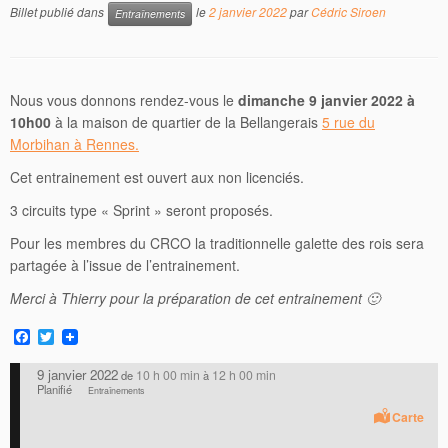
Billet publié dans
le
2 janvier 2022
par
Cédric Siroen
Entraînements
Nous vous donnons rendez-vous le
dimanche 9 janvier 2022 à
10h00
à la maison de quartier de la Bellangerais
5 rue du
Morbihan à Rennes.
Cet entrainement est ouvert aux non licenciés.
3 circuits type « Sprint » seront proposés.
Pour les membres du CRCO la traditionnelle galette des rois sera
partagée à l’issue de l’entrainement.
Merci à Thierry pour la préparation de cet entrainement 🙂
F
T
a
w
c
i
9 janvier 2022
10 h 00 min
12 h 00 min
de
à
e
t
Planifié
Entraînements
b
t
o
e
Carte
o
r