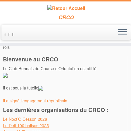
CRCO
Passer
au
Accueil
»
Entraînements
»
1er entraînement 2022 et galette des
contenu
rois
Bienvenue au CRCO
Le Club Rennais de Course d'Orientation est affilié
Il est sous la tutelle
Il a signé l'engagement républicain
Les dernières organisations du CRCO :
Le Noct’O Cesson 2026
Le Défi 100 balises 2025