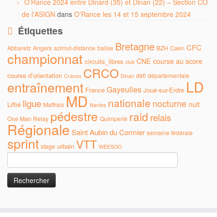
O’Rance 2024 entre Dinard (35) et Dinan (22) – Section CO
de l'ASIGN
dans
O’Rance les 14 et 15 septembre 2024
Étiquettes
Bretagne
CFC
Abbaretz
Angers
azimut-distance
balise
BZH
Caen
championnat
CNE
course au score
circuits_libres
club
CRCO
course d'orientation
défi
départementale
Cranou
Dinan
LD
entraînement
Gayeulles
France
Joué-sur-Erdre
MD
nationale
ligue
nocturne
nuit
Liffré
Maffrais
Nantes
pédestre
raid
relais
One Man Relay
Quimperlé
Régionale
Saint Aubin du Cormier
semaine fédérale
sprint
VTT
urbain
stage
WEESOO
Rechercher :