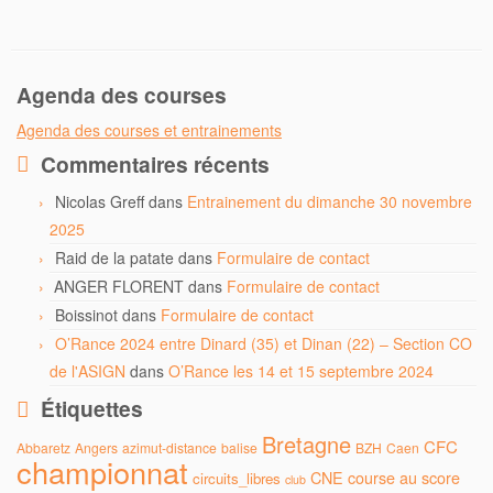
b
t
o
e
o
r
k
Agenda des courses
Agenda des courses et entrainements
Commentaires récents
Nicolas Greff
dans
Entrainement du dimanche 30 novembre
2025
Raid de la patate
dans
Formulaire de contact
ANGER FLORENT
dans
Formulaire de contact
Boissinot
dans
Formulaire de contact
O’Rance 2024 entre Dinard (35) et Dinan (22) – Section CO
de l'ASIGN
dans
O’Rance les 14 et 15 septembre 2024
Étiquettes
Bretagne
CFC
Abbaretz
Angers
azimut-distance
balise
BZH
Caen
championnat
CNE
course au score
circuits_libres
club