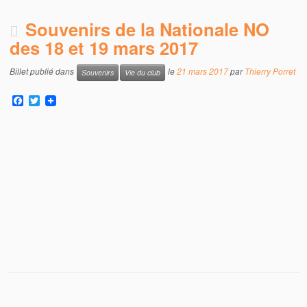
Souvenirs de la Nationale NO
des 18 et 19 mars 2017
Billet publié dans
le
21 mars 2017
par
Thierry Porret
Souvenirs
Vie du club
F
T
a
w
c
i
e
t
b
t
o
e
o
r
k