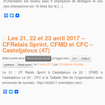
d’Orientation est revenu avec 5 champions de Bretagne et une
vice-championne sur 15 titres Sur le […]
F
T
a
w
c
i
e
t
b
t
o
e
Les 21, 22 et 23 avril 2017 –
o
r
k
CFRelais Sprint, CFMD et CFC –
Casteljaloux (47)
Billet publié dans
et taggé avec
Annonces de course
CFC
CFMLD
le
6 mars 2017
par
Christophe Guédas
pédestre
Relais sprint
Le 21 : CF Relais Sprint à Casteljaloux Le 22 : CFMD à
Casteljaloux Le 23 : CFC à la Taillade Site de l’organisation avec
annonces de courses : http://cfc2017-orientation.com/
F
T
a
w
c
i
e
t