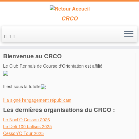
CRCO
Passer
au
Accueil
»
2017
»
mars
contenu
Bienvenue au CRCO
Le Club Rennais de Course d'Orientation est affilié
Il est sous la tutelle
Il a signé l'engagement républicain
Les dernières organisations du CRCO :
Le Noct’O Cesson 2026
Le Défi 100 balises 2025
Cesson’O Tour 2025