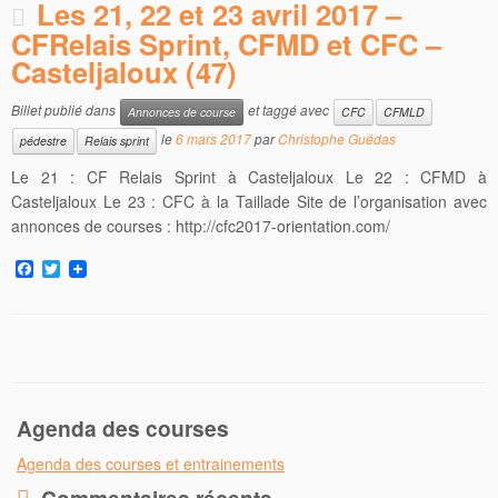
Les 21, 22 et 23 avril 2017 –
CFRelais Sprint, CFMD et CFC –
Casteljaloux (47)
Billet publié dans
et taggé avec
Annonces de course
CFC
CFMLD
le
6 mars 2017
par
Christophe Guédas
pédestre
Relais sprint
Le 21 : CF Relais Sprint à Casteljaloux Le 22 : CFMD à
Casteljaloux Le 23 : CFC à la Taillade Site de l’organisation avec
annonces de courses : http://cfc2017-orientation.com/
F
T
a
w
c
i
e
t
b
t
o
e
o
r
k
Agenda des courses
Agenda des courses et entrainements