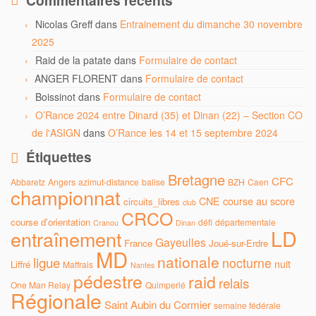
Commentaires récents
Nicolas Greff
dans
Entrainement du dimanche 30 novembre
2025
Raid de la patate
dans
Formulaire de contact
ANGER FLORENT
dans
Formulaire de contact
Boissinot
dans
Formulaire de contact
O’Rance 2024 entre Dinard (35) et Dinan (22) – Section CO
de l'ASIGN
dans
O’Rance les 14 et 15 septembre 2024
Étiquettes
Bretagne
CFC
Abbaretz
Angers
azimut-distance
balise
BZH
Caen
championnat
CNE
course au score
circuits_libres
club
CRCO
course d'orientation
défi
départementale
Cranou
Dinan
LD
entraînement
Gayeulles
France
Joué-sur-Erdre
MD
nationale
ligue
nocturne
nuit
Liffré
Maffrais
Nantes
pédestre
raid
relais
One Man Relay
Quimperlé
Régionale
Saint Aubin du Cormier
semaine fédérale