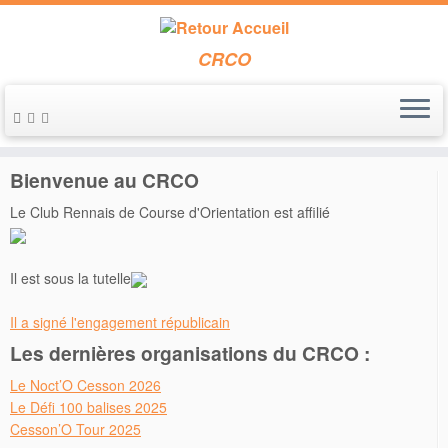
CRCO
Passer
au
Accueil
»
CFMLD
contenu
Bienvenue au CRCO
Le Club Rennais de Course d'Orientation est affilié
Il est sous la tutelle
Il a signé l'engagement républicain
Les dernières organisations du CRCO :
Le Noct’O Cesson 2026
Le Défi 100 balises 2025
Cesson’O Tour 2025