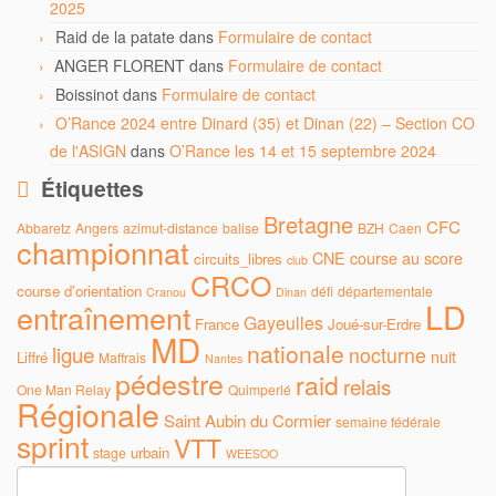
2025
Raid de la patate
dans
Formulaire de contact
ANGER FLORENT
dans
Formulaire de contact
Boissinot
dans
Formulaire de contact
O’Rance 2024 entre Dinard (35) et Dinan (22) – Section CO
de l'ASIGN
dans
O’Rance les 14 et 15 septembre 2024
Étiquettes
Bretagne
CFC
Abbaretz
Angers
azimut-distance
balise
BZH
Caen
championnat
CNE
course au score
circuits_libres
club
CRCO
course d'orientation
défi
départementale
Cranou
Dinan
LD
entraînement
Gayeulles
France
Joué-sur-Erdre
MD
nationale
ligue
nocturne
nuit
Liffré
Maffrais
Nantes
pédestre
raid
relais
One Man Relay
Quimperlé
Régionale
Saint Aubin du Cormier
semaine fédérale
sprint
VTT
urbain
stage
WEESOO
Rechercher :