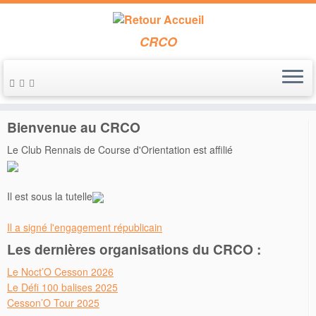
CRCO
Passer
au
Accueil
»
Championnat Bretagne
contenu
Bienvenue au CRCO
Le Club Rennais de Course d'Orientation est affilié
Il est sous la tutelle
Il a signé l'engagement républicain
Les dernières organisations du CRCO :
Le Noct’O Cesson 2026
Le Défi 100 balises 2025
Cesson’O Tour 2025