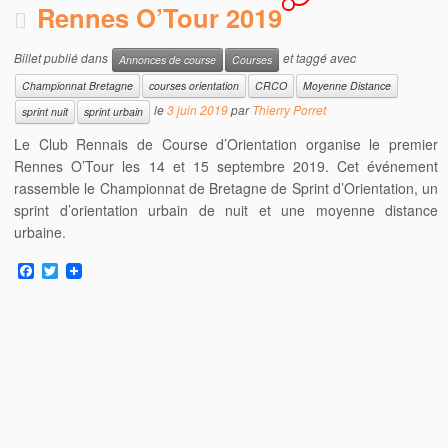
Rennes O’Tour 2019
Billet publié dans
et taggé avec
Annonces de course
Courses
Championnat Bretagne
courses orientation
CRCO
Moyenne Distance
le
3 juin 2019
par
Thierry Porret
sprint nuit
sprint urbain
Le Club Rennais de Course d’Orientation organise le premier
Rennes O’Tour les 14 et 15 septembre 2019. Cet événement
rassemble le Championnat de Bretagne de Sprint d’Orientation, un
sprint d’orientation urbain de nuit et une moyenne distance
urbaine.
F
T
a
w
c
i
e
t
b
t
o
e
o
r
k