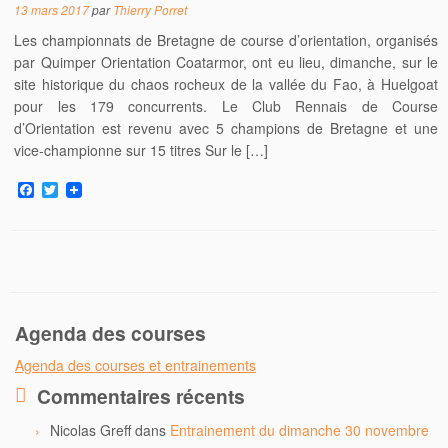
13 mars 2017
par
Thierry Porret
Les championnats de Bretagne de course d’orientation, organisés
par Quimper Orientation Coatarmor, ont eu lieu, dimanche, sur le
site historique du chaos rocheux de la vallée du Fao, à Huelgoat
pour les 179 concurrents. Le Club Rennais de Course
d’Orientation est revenu avec 5 champions de Bretagne et une
vice-championne sur 15 titres Sur le […]
F
T
a
w
c
i
e
t
b
t
o
e
o
r
k
Agenda des courses
Agenda des courses et entrainements
Commentaires récents
Nicolas Greff
dans
Entrainement du dimanche 30 novembre