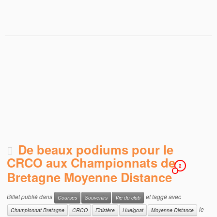
De beaux podiums pour le
CRCO aux Championnats de
2
Bretagne Moyenne Distance
Billet publié dans
et taggé avec
Courses
Souvenirs
Vie du club
le
Championnat Bretagne
CRCO
Finistère
Huelgoat
Moyenne Distance