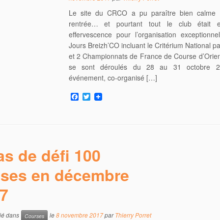
Le site du CRCO a pu paraître bien calme 
rentrée… et pourtant tout le club était 
effervescence pour l’organisation exceptionne
Jours Breizh’CO incluant le Critérium National p
et 2 Championnats de France de Course d’Orien
se sont déroulés du 28 au 31 octobre 2
événement, co-organisé […]
F
T
a
w
c
i
e
t
b
t
o
e
o
r
as de défi 100
k
ises en décembre
7
lié dans
le
8 novembre 2017
par
Thierry Porret
Courses