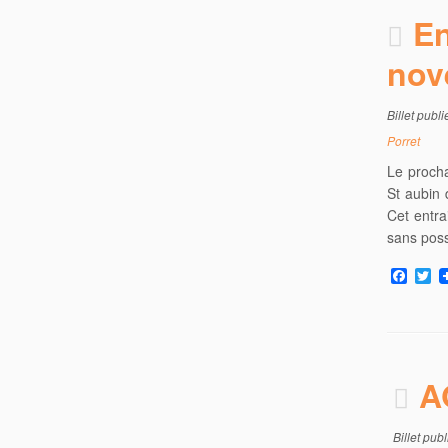
o
r
En
k
nov
Billet publ
Porret
Le procha
St aubin 
Cet entra
sans poss
F
T
a
w
c
i
e
t
b
t
o
e
o
r
A
k
Billet pub