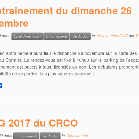
trainement du dimanche 26
embre
ié dans
le
19 novembre 2017
par
Th
Ecole d'orientation
Entraînements
Vie du club
in entrainement aura lieu le dimanche 26 novembre sur la carte des
du Cormier. Le rendez-vous est fixé à 10h00 sur le parking de l’espac
inement est ouvert à tous, licenciés ou non. Les débutants prendront 
ibilité de se perdre. Les plus aguerris pourront […]
G 2017 du CRCO
lié dans
le
14 novembre
Entraînements
Vie du club