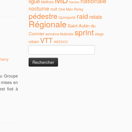
nationale
ligue
Maffrais
Nantes
nocturne
nuit
One Man Relay
pédestre
raid
relais
Quimperlé
Régionale
Saint Aubin du
sprint
Cormier
semaine fédérale
stage
VTT
urbain
WEESOO
Rechercher :
hierry
du Groupe
s mises en
st fixé à