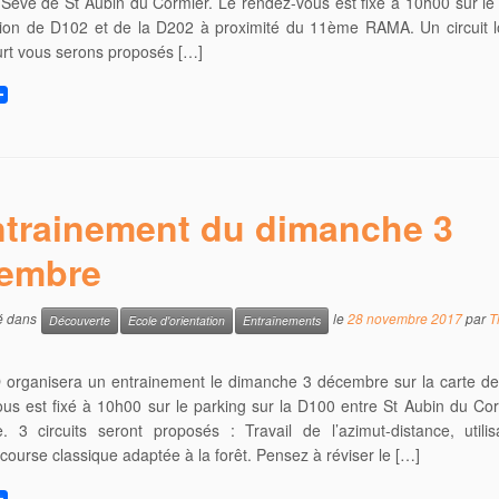
Sève de St Aubin du Cormier. Le rendez-vous est fixé à 10h00 sur le
ction de D102 et de la D202 à proximité du 11ème RAMA. Un circuit 
ourt vous serons proposés […]
trainement du dimanche 3
embre
ié dans
le
28 novembre 2017
par
T
Découverte
Ecole d'orientation
Entraînements
organisera un entrainement le dimanche 3 décembre sur la carte de L
us est fixé à 10h00 sur le parking sur la D100 entre St Aubin du Cor
. 3 circuits seront proposés : Travail de l’azimut-distance, utili
, course classique adaptée à la forêt. Pensez à réviser le […]