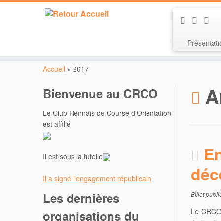
Présentat
Passer
au
Accueil
»
2017
contenu
A
Bienvenue au CRCO
Le Club Rennais de Course d'Orientation
est affilié
En
Il est sous la tutelle
déc
Il a signé l'engagement républicain
Les dernières
Billet publ
Le CRCO 
organisations du