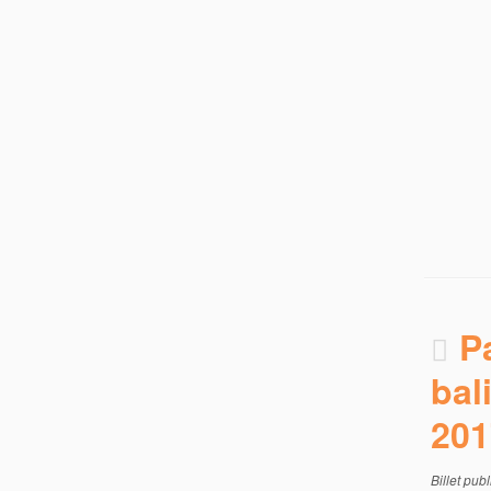
P
bal
201
Billet pub