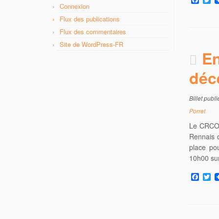
Connexion
a
w
c
i
Flux des publications
e
t
b
t
Flux des commentaires
o
e
Site de WordPress-FR
o
r
En
k
déc
Billet publ
Porret
Le CRCO 
Rennais d
place po
10h00 sur
F
T
a
w
c
i
e
t
b
t
o
e