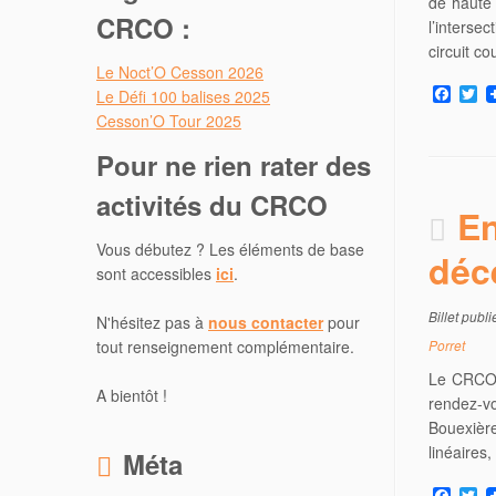
de haute 
CRCO :
l’interse
circuit c
Le Noct’O Cesson 2026
F
T
Le Défi 100 balises 2025
a
w
Cesson’O Tour 2025
c
i
e
t
Pour ne rien rater des
b
t
o
e
activités du CRCO
o
r
En
k
Vous débutez ? Les éléments de base
déc
sont accessibles
ici
.
Billet publ
N'hésitez pas à
nous contacter
pour
tout renseignement complémentaire.
Porret
Le CRCO 
A bientôt !
rendez-vo
Bouexière
linéaires
Méta
F
T