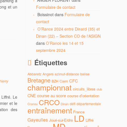
ANGER FLORENT
dans
 parking à
long et un
Formulaire de contact
Boissinot
dans
Formulaire de
contact
O’Rance 2024 entre Dinard (35) et
Dinan (22) – Section CO de l'ASIGN
dans
O’Rance les 14 et 15
septembre 2024
Étiquettes
Abbaretz
Angers
azimut-distance
balise
Bretagne
CFC
BZH
Caen
hierry
championnat
circuits_libres
club
CNE
course au score
course d'orientation
iffré. Le
CRCO
mier et le
défi
départementale
Cranou
Dinan
entraînement
sation des
France
LD
Gayeulles
Joué-sur-Erdre
Liffré
MD