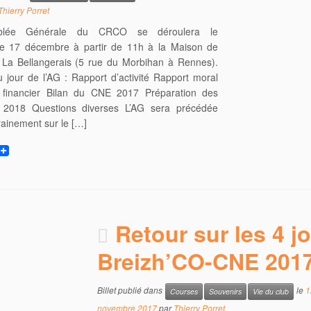
Thierry Porret
mblée Générale du CRCO se déroulera le
e 17 décembre à partir de 11h à la Maison de
 La Bellangerais (5 rue du Morbihan à Rennes).
 jour de l’AG : Rapport d’activité Rapport moral
 financier Bilan du CNE 2017 Préparation des
és 2018 Questions diverses L’AG sera précédée
rainement sur le […]
w
Retour sur les 4 j
Breizh’CO-CNE 201
Billet publié dans
le
1
Courses
Souvenirs
Vie du club
novembre 2017
par
Thierry Porret