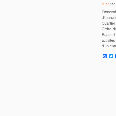
2017
par
L’Asse
dimanch
Quartier
Ordre du
Rapport
activit
d’un ent
F
T
a
c
i
e
t
b
t
o
e
o
r
k