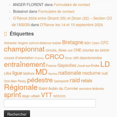
ANGER FLORENT
dans
Formulaire de contact
Boissinot
dans
Formulaire de contact
O’Rance 2024 entre Dinard (35) et Dinan (22) – Section CO
de l'ASIGN
dans
O’Rance les 14 et 15 septembre 2024
Étiquettes
Bretagne
CFC
Abbaretz
Angers
azimut-distance
balise
BZH
Caen
championnat
CNE
course au score
circuits_libres
club
CRCO
course d'orientation
défi
départementale
Cranou
Dinan
LD
entraînement
Gayeulles
France
Joué-sur-Erdre
MD
nationale
ligue
nocturne
nuit
Liffré
Maffrais
Nantes
pédestre
raid
relais
One Man Relay
Quimperlé
Régionale
Saint Aubin du Cormier
semaine fédérale
sprint
VTT
urbain
stage
WEESOO
Rechercher :