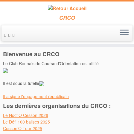
CRCO
Passer
au
Accueil
»
Championnat de France de Nuit 2017
contenu
Bienvenue au CRCO
Le Club Rennais de Course d'Orientation est affilié
Il est sous la tutelle
Il a signé l'engagement républicain
Les dernières organisations du CRCO :
Le Noct’O Cesson 2026
Le Défi 100 balises 2025
Cesson’O Tour 2025