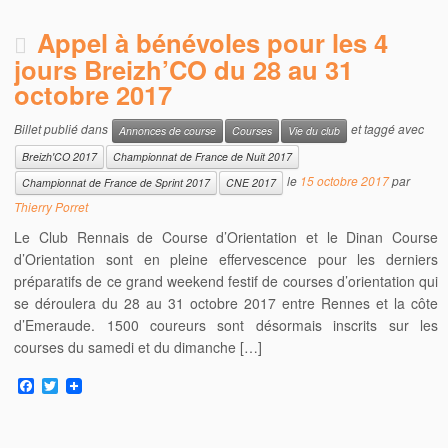
Appel à bénévoles pour les 4
jours Breizh’CO du 28 au 31
octobre 2017
Billet publié dans
et taggé avec
Annonces de course
Courses
Vie du club
Breizh'CO 2017
Championnat de France de Nuit 2017
le
15 octobre 2017
par
Championnat de France de Sprint 2017
CNE 2017
Thierry Porret
Le Club Rennais de Course d’Orientation et le Dinan Course
d’Orientation sont en pleine effervescence pour les derniers
préparatifs de ce grand weekend festif de courses d’orientation qui
se déroulera du 28 au 31 octobre 2017 entre Rennes et la côte
d’Emeraude. 1500 coureurs sont désormais inscrits sur les
courses du samedi et du dimanche […]
F
T
a
w
c
i
e
t