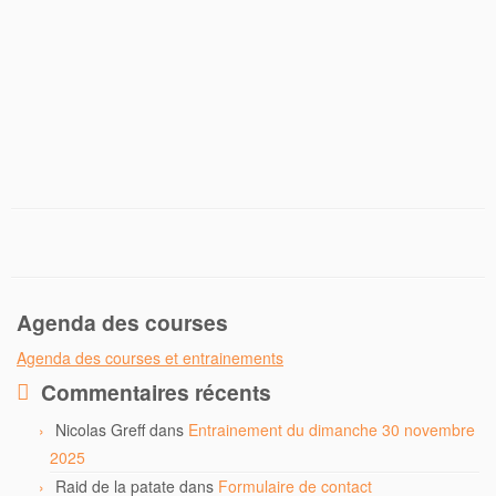
b
t
o
e
o
r
k
Agenda des courses
Agenda des courses et entrainements
Commentaires récents
Nicolas Greff
dans
Entrainement du dimanche 30 novembre
2025
Raid de la patate
dans
Formulaire de contact