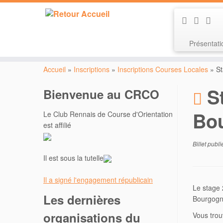
Présentat
Passer
au
Accueil
»
Inscriptions
»
Inscriptions Courses Locales
»
S
contenu
S
Bienvenue au CRCO
Bou
Le Club Rennais de Course d'Orientation
est affilié
Billet publ
Il est sous la tutelle
Il a signé l'engagement républicain
Le stage 
Les dernières
Bourgogn
organisations du
Vous trou