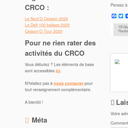
Pensez à 
CRCO :
F
T
Le Noct’O Cesson 2026
a
w
c
i
Le Défi 100 balises 2025
19 fé
e
t
Cesson’O Tour 2025
Planifi
b
t
o
e
Pour ne rien rater des
o
r
k
activités du CRCO
Vous débutez ? Les éléments de base
sont accessibles
ici
.
N'hésitez pas à
nous contacter
pour
tout renseignement complémentaire.
Lai
A bientôt !
Votre adr
Méta
Comment