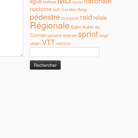
nationale
ligue
Maffrais
Nantes
nocturne
nuit
One Man Relay
pédestre
raid
relais
Quimperlé
Régionale
Saint Aubin du
sprint
Cormier
semaine fédérale
stage
VTT
urbain
WEESOO
Rechercher :