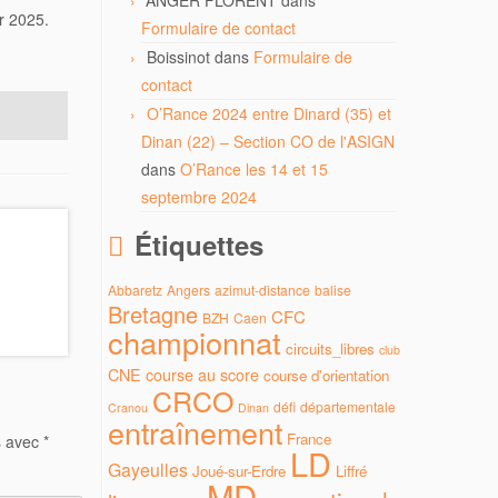
ANGER FLORENT
dans
r 2025.
Formulaire de contact
Boissinot
dans
Formulaire de
contact
O’Rance 2024 entre Dinard (35) et
Dinan (22) – Section CO de l'ASIGN
dans
O’Rance les 14 et 15
septembre 2024
Étiquettes
Abbaretz
Angers
azimut-distance
balise
Bretagne
CFC
BZH
Caen
championnat
circuits_libres
club
CNE
course au score
course d'orientation
CRCO
défi
départementale
Cranou
Dinan
entraînement
France
s avec
*
LD
Gayeulles
Joué-sur-Erdre
Liffré
MD