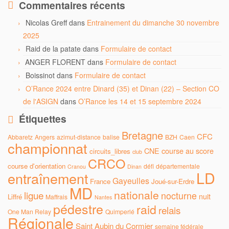
Commentaires récents
Nicolas Greff
dans
Entrainement du dimanche 30 novembre
2025
Raid de la patate
dans
Formulaire de contact
ANGER FLORENT
dans
Formulaire de contact
Boissinot
dans
Formulaire de contact
O’Rance 2024 entre Dinard (35) et Dinan (22) – Section CO
de l'ASIGN
dans
O’Rance les 14 et 15 septembre 2024
Étiquettes
Bretagne
CFC
Abbaretz
Angers
azimut-distance
balise
BZH
Caen
championnat
CNE
course au score
circuits_libres
club
CRCO
course d'orientation
défi
départementale
Cranou
Dinan
LD
entraînement
Gayeulles
France
Joué-sur-Erdre
MD
nationale
ligue
nocturne
nuit
Liffré
Maffrais
Nantes
pédestre
raid
relais
One Man Relay
Quimperlé
Régionale
Saint Aubin du Cormier
semaine fédérale