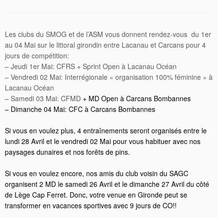
Les clubs du SMOG et de l’ASM vous donnent rendez-vous du 1er
au 04 Mai sur le littoral girondin entre Lacanau et Carcans pour 4
jours de compétition:
–
Jeudi
1er Mai: CFRS + Sprint Open à Lacanau Océan
–
Vendredi
02 Mai: Interrégionale « organisation 100% féminine » à
Lacanau Océan
–
Samedi
03 Mai: CFMD
+ MD Open à Carcans Bombannes
–
Dimanche
04 Mai: CFC à Carcans Bombannes
Si vous en voulez plus, 4 entraînements seront organisés entre le
lundi
28 Avril et le
vendredi
02 Mai pour vous habituer avec nos
paysages dunaires et nos forêts de pins.
Si vous en voulez encore, nos amis du club voisin du SAGC
organisent 2 MD le
samedi
26 Avril et le
dimanche
27 Avril du côté
de Lège Cap Ferret. Donc, votre venue en Gironde peut se
transformer en vacances sportives avec 9 jours de CO!!