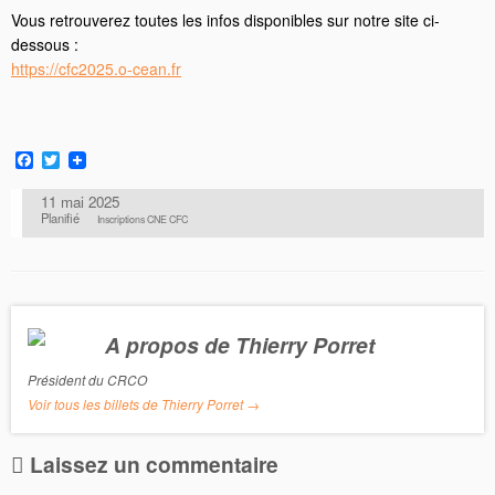
Vous retrouverez toutes les infos disponibles sur notre site ci-
dessous :
https://cfc2025.o-cean.fr
F
T
a
w
c
i
11 mai 2025
e
t
Planifié
Inscriptions CNE CFC
b
t
o
e
o
r
k
A propos de Thierry Porret
Président du CRCO
Voir tous les billets de Thierry Porret
→
Laissez un commentaire