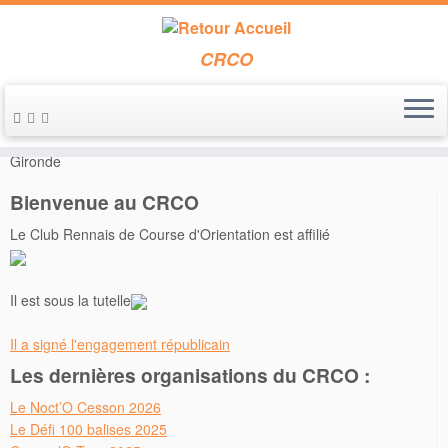
CRCO
Passer
au
Accueil
»
Inscriptions
»
Inscriptions CNE CFC
»
CFC 2025 en
contenu
Gironde
Bienvenue au CRCO
Le Club Rennais de Course d'Orientation est affilié
Il est sous la tutelle
Il a signé l'engagement républicain
Les dernières organisations du CRCO :
Le Noct’O Cesson 2026
Le Défi 100 balises 2025