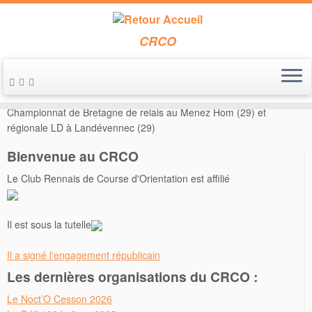
CRCO
Passer
au
Accueil
»
Annonces de course
»
Les 9 et 10 mai 2015 –
contenu
Championnat de Bretagne de relais au Menez Hom (29) et
régionale LD à Landévennec (29)
Bienvenue au CRCO
Le Club Rennais de Course d'Orientation est affilié
Il est sous la tutelle
Il a signé l'engagement républicain
Les dernières organisations du CRCO :
Le Noct’O Cesson 2026