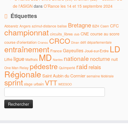
de l'ASIGN
dans
O’Rance les 14 et 15 septembre 2024
Étiquettes
Bretagne
CFC
Abbaretz
Angers
azimut-distance
balise
BZH
Caen
championnat
CNE
course au score
circuits_libres
club
CRCO
course d'orientation
défi
départementale
Cranou
Dinan
LD
entraînement
Gayeulles
France
Joué-sur-Erdre
MD
nationale
ligue
nocturne
nuit
Liffré
Maffrais
Nantes
pédestre
raid
relais
One Man Relay
Quimperlé
Régionale
Saint Aubin du Cormier
semaine fédérale
sprint
VTT
urbain
stage
WEESOO
Rechercher :