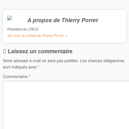
e
t
b
t
o
e
o
r
A propos de Thierry Porret
k
Président du CRCO
Voir tous les billets de Thierry Porret
→
Laissez un commentaire
Votre adresse e-mail ne sera pas publiée.
Les champs obligatoires
sont indiqués avec
*
Commentaire
*