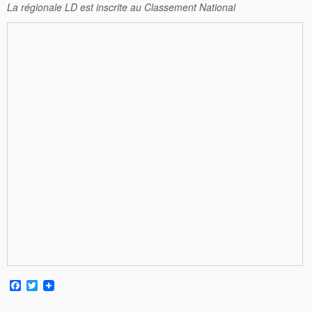
La régionale LD est inscrite au Classement National
F
T
a
w
c
i