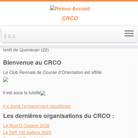
CRCO
Passer
au
Accueil
»
Annonces de course
»
Le 24 mai 2015 – Régionale LD en
contenu
forêt de Quénécan (22)
Bienvenue au CRCO
Le Club Rennais de Course d'Orientation est affilié
Il est sous la tutelle
Il a signé l'engagement républicain
Les dernières organisations du CRCO :
Le Noct’O Cesson 2026
Le Défi 100 balises 2025