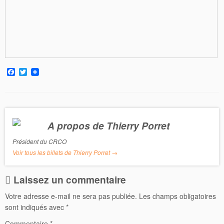
F
T
a
w
c
i
e
t
b
t
o
e
o
r
A propos de Thierry Porret
k
Président du CRCO
Voir tous les billets de Thierry Porret
→
Laissez un commentaire
Votre adresse e-mail ne sera pas publiée.
Les champs obligatoires
sont indiqués avec
*
Commentaire
*