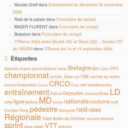
Nicolas Greff
dans
Entrainement du dimanche 30 novembre
2025
Raid de la patate
dans
Formulaire de contact
ANGER FLORENT
dans
Formulaire de contact
Boissinot
dans
Formulaire de contact
O’Rance 2024 entre Dinard (35) et Dinan (22) – Section CO
de l'ASIGN
dans
O’Rance les 14 et 15 septembre 2024
Étiquettes
Bretagne
CFC
Abbaretz
Angers
azimut-distance
balise
BZH
Caen
championnat
CNE
course au score
circuits_libres
club
CRCO
course d'orientation
défi
départementale
Cranou
Dinan
LD
entraînement
Gayeulles
France
Joué-sur-Erdre
MD
nationale
ligue
nocturne
nuit
Liffré
Maffrais
Nantes
pédestre
raid
relais
One Man Relay
Quimperlé
Régionale
Saint Aubin du Cormier
semaine fédérale
sprint
VTT
urbain
stage
WEESOO