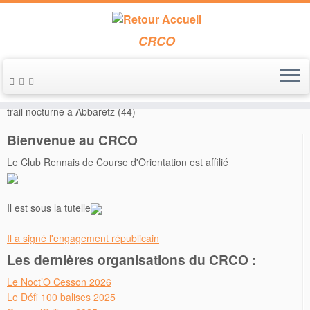
CRCO
Passer
au
Accueil
»
Annonces de course
»
Le 22 novembre 2014 – Raid et
contenu
trail nocturne à Abbaretz (44)
Bienvenue au CRCO
Le Club Rennais de Course d'Orientation est affilié
Il est sous la tutelle
Il a signé l'engagement républicain
Les dernières organisations du CRCO :
Le Noct’O Cesson 2026
Le Défi 100 balises 2025