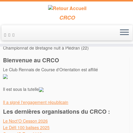
CRCO
Passer
au
Accueil
»
Annonces de course
»
Le 19 novembre 2016 –
contenu
Championnat de Bretagne nuit à Plédran (22)
Bienvenue au CRCO
Le Club Rennais de Course d'Orientation est affilié
Il est sous la tutelle
Il a signé l'engagement républicain
Les dernières organisations du CRCO :
Le Noct’O Cesson 2026
Le Défi 100 balises 2025