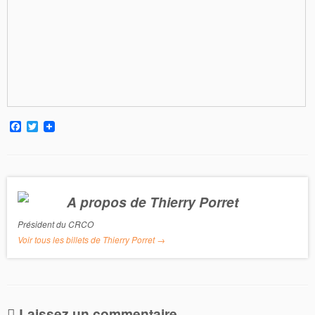
F
T
a
w
c
i
e
t
b
t
o
e
o
r
A propos de Thierry Porret
k
Président du CRCO
Voir tous les billets de Thierry Porret
→
Laissez un commentaire