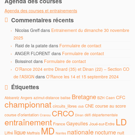
Agenda des courses
Agenda des courses et entrainements
Commentaires récents
Nicolas Greff
dans
Entrainement du dimanche 30 novembre
2025
Raid de la patate
dans
Formulaire de contact
ANGER FLORENT
dans
Formulaire de contact
Boissinot
dans
Formulaire de contact
O’Rance 2024 entre Dinard (35) et Dinan (22) – Section CO
de l'ASIGN
dans
O’Rance les 14 et 15 septembre 2024
Étiquettes
Bretagne
CFC
Abbaretz
Angers
azimut-distance
balise
BZH
Caen
championnat
CNE
course au score
circuits_libres
club
CRCO
course d'orientation
défi
départementale
Cranou
Dinan
LD
entraînement
Gayeulles
France
Joué-sur-Erdre
MD
nationale
ligue
nocturne
nuit
Liffré
Maffrais
Nantes