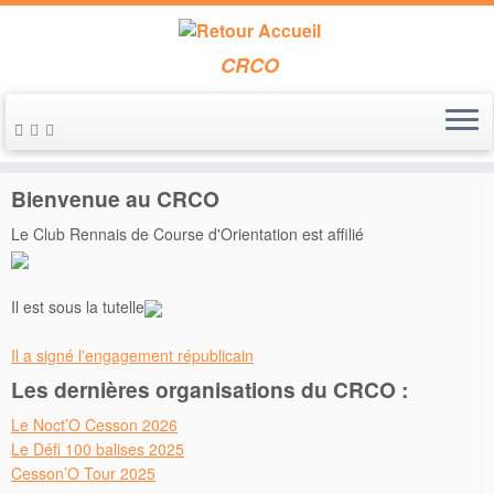
CRCO
Passer
au
Accueil
»
Entraînements
»
Entrainements des 7 et 8 janvier
contenu
Bienvenue au CRCO
Le Club Rennais de Course d'Orientation est affilié
Il est sous la tutelle
Il a signé l'engagement républicain
Les dernières organisations du CRCO :
Le Noct’O Cesson 2026
Le Défi 100 balises 2025
Cesson’O Tour 2025