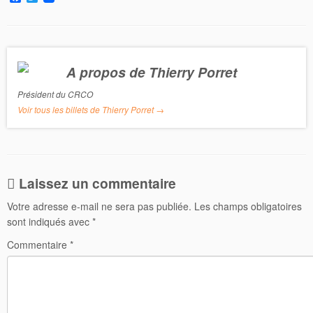
a
w
c
i
e
t
b
t
o
e
o
r
A propos de Thierry Porret
k
Président du CRCO
Voir tous les billets de Thierry Porret
→
Laissez un commentaire
Votre adresse e-mail ne sera pas publiée.
Les champs obligatoires
sont indiqués avec
*
Commentaire
*