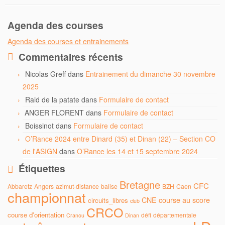
Agenda des courses
Agenda des courses et entrainements
Commentaires récents
Nicolas Greff
dans
Entrainement du dimanche 30 novembre
2025
Raid de la patate
dans
Formulaire de contact
ANGER FLORENT
dans
Formulaire de contact
Boissinot
dans
Formulaire de contact
O’Rance 2024 entre Dinard (35) et Dinan (22) – Section CO
de l'ASIGN
dans
O’Rance les 14 et 15 septembre 2024
Étiquettes
Bretagne
CFC
Abbaretz
Angers
azimut-distance
balise
BZH
Caen
championnat
CNE
course au score
circuits_libres
club
CRCO
course d'orientation
défi
départementale
Cranou
Dinan