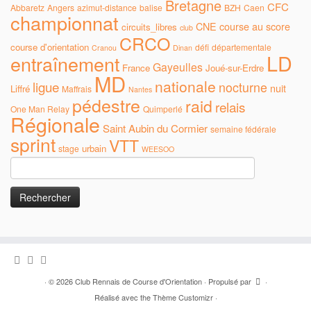
Bretagne
CFC
Abbaretz
Angers
azimut-distance
balise
BZH
Caen
championnat
CNE
course au score
circuits_libres
club
CRCO
course d'orientation
défi
départementale
Cranou
Dinan
LD
entraînement
Gayeulles
France
Joué-sur-Erdre
MD
nationale
ligue
nocturne
nuit
Liffré
Maffrais
Nantes
pédestre
raid
relais
One Man Relay
Quimperlé
Régionale
Saint Aubin du Cormier
semaine fédérale
sprint
VTT
urbain
stage
WEESOO
Rechercher :
·
© 2026
Club Rennais de Course d'Orientation
·
Propulsé par
·
Réalisé avec the
Thème Customizr
·