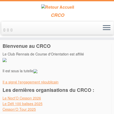
CRCO
Passer
au
Accueil
»
Entraînements
»
Entrainement du dimanche 14 mai 2023
contenu
Bienvenue au CRCO
Le Club Rennais de Course d'Orientation est affilié
Il est sous la tutelle
Il a signé l'engagement républicain
Les dernières organisations du CRCO :
Le Noct’O Cesson 2026
Le Défi 100 balises 2025
Cesson’O Tour 2025