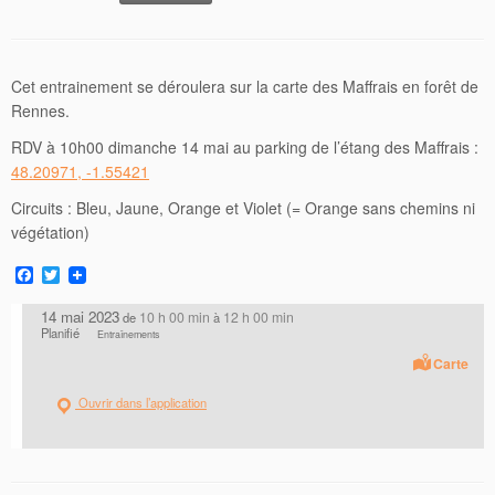
Cet entrainement se déroulera sur la carte des Maffrais en forêt de
Rennes.
RDV à 10h00 dimanche 14 mai au parking de l’étang des Maffrais :
48.20971, -1.55421
Circuits : Bleu, Jaune, Orange et Violet (= Orange sans chemins ni
végétation)
F
T
a
w
c
i
14 mai 2023
10 h 00 min
12 h 00 min
de
à
e
t
Planifié
Entraînements
b
t
o
e
Carte
o
r
k
Ouvrir dans l’application