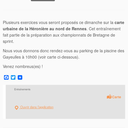
Plusieurs exercices vous seront proposés ce dimanche sur la
carte
urbaine de la Héronière au nord de Rennes
. Cet entraînement
fait partie de la préparation aux championnats de Bretagne de
sprint.
Nous vous donnons donc rendez-vous au parking de la piscine des
Gayeulles à 10h00 (voir carte ci-dessous).
Venez nombreus(es) !
F
T
a
w
c
i
Entraînements
e
t
b
t
Carte
o
e
o
r
Ouvrir dans l’application
k