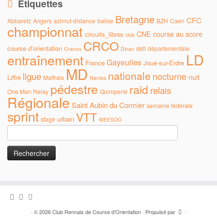
Étiquettes
Bretagne
CFC
Abbaretz
Angers
azimut-distance
balise
BZH
Caen
championnat
CNE
course au score
circuits_libres
club
CRCO
course d'orientation
défi
départementale
Cranou
Dinan
LD
entraînement
Gayeulles
France
Joué-sur-Erdre
MD
nationale
ligue
nocturne
nuit
Liffré
Maffrais
Nantes
pédestre
raid
relais
One Man Relay
Quimperlé
Régionale
Saint Aubin du Cormier
semaine fédérale
sprint
VTT
urbain
stage
WEESOO
Rechercher :
·
© 2026
Club Rennais de Course d'Orientation
·
Propulsé par
·