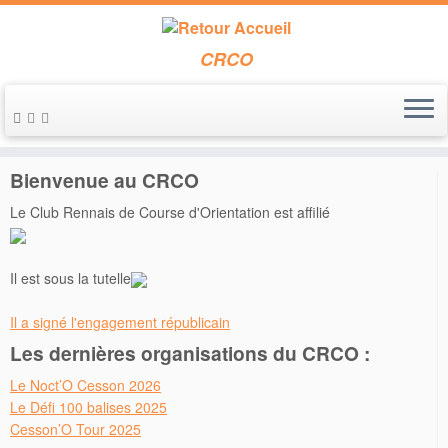
CRCO
Passer
au
Accueil
»
Entraînements
»
Entraînement du 31 août 2025
contenu
Bienvenue au CRCO
Le Club Rennais de Course d'Orientation est affilié
Il est sous la tutelle
Il a signé l'engagement républicain
Les dernières organisations du CRCO :
Le Noct’O Cesson 2026
Le Défi 100 balises 2025
Cesson’O Tour 2025