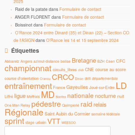
2025
Raid de la patate
dans
Formulaire de contact
ANGER FLORENT
dans
Formulaire de contact
Boissinot
dans
Formulaire de contact
O’Rance 2024 entre Dinard (35) et Dinan (22) – Section CO
de l'ASIGN
dans
O’Rance les 14 et 15 septembre 2024
Étiquettes
Bretagne
CFC
Abbaretz
Angers
azimut-distance
balise
BZH
Caen
championnat
CNE
course au score
circuits_libres
club
CRCO
course d'orientation
défi
départementale
Cranou
Dinan
LD
entraînement
Gayeulles
France
Joué-sur-Erdre
MD
nationale
ligue
nocturne
nuit
Liffré
Maffrais
Nantes
pédestre
raid
relais
One Man Relay
Quimperlé
Régionale
Saint Aubin du Cormier
semaine fédérale
sprint
VTT
urbain
stage
WEESOO
Rechercher :