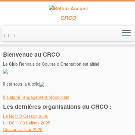
CRCO
Passer
au
Accueil
»
Entraînements
»
(Déposé)Circuits libres « Maffrais »
contenu
Bienvenue au CRCO
Le Club Rennais de Course d'Orientation est affilié
Il est sous la tutelle
Il a signé l'engagement républicain
Les dernières organisations du CRCO :
Le Noct’O Cesson 2026
Le Défi 100 balises 2025
Cesson’O Tour 2025