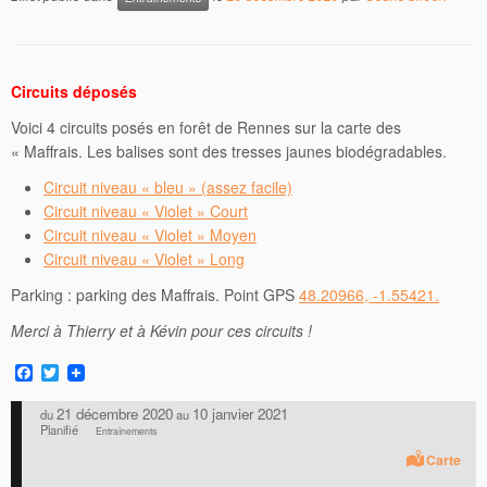
Circuits déposés
Voici 4 circuits posés en forêt de Rennes sur la carte des
« Maffrais. Les balises sont des tresses jaunes biodégradables.
Circuit niveau « bleu » (assez facile)
Circuit niveau « Violet » Court
Circuit niveau « Violet » Moyen
Circuit niveau « Violet » Long
Parking : parking des Maffrais. Point GPS
48.20966, -1.55421.
Merci à Thierry et à Kévin pour ces circuits !
F
T
a
w
c
i
21 décembre 2020
10 janvier 2021
du
au
e
t
Planifié
Entraînements
b
t
o
e
Carte
o
r