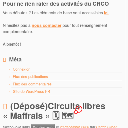
Pour ne rien rater des activités du CRCO
Vous débutez ? Les éléments de base sont accessibles
ici
.
N'hésitez pas à
nous contacter
pour tout renseignement
complémentaire.
A bientôt !
Méta
Connexion
Flux des publications
Flux des commentaires
Site de WordPress-FR
(Déposé)Circuits libres
2
« Maffrais » 🗓 🗺
Billet publié dans
le
20 décembre 2020
par
Cédric Siroen
Entraînements