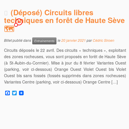
(Déposé) Circuits libres
techniques en forêt de Haute Sève
8
🗺
Billet publié dans
le
20 janvier 2021
par
Cédric Siroen
Entraînements
Circuits déposés le 22 avril. Des circuits « techniques », exploitant
des zones rocheuses, vous sont proposés en forêt de Haute Sève
(à St-Aubin-du-Cormier). Mise à jour du 8 février Variantes Ouest
(parking, voir ci-dessous) Orange Ouest Violet Ouest bis Violet
Ouest bis sans fossés (fossés supprimés dans zones rocheuses)
Variantes Centre (parking, voir ci-dessous) Orange Centre […]
F
T
a
w
c
i
e
t
b
t
o
e
o
r
k