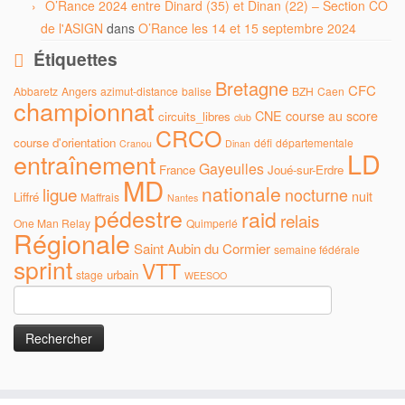
O’Rance 2024 entre Dinard (35) et Dinan (22) – Section CO
de l'ASIGN
dans
O’Rance les 14 et 15 septembre 2024
Étiquettes
Bretagne
CFC
Abbaretz
Angers
azimut-distance
balise
BZH
Caen
championnat
CNE
course au score
circuits_libres
club
CRCO
course d'orientation
défi
départementale
Cranou
Dinan
LD
entraînement
Gayeulles
France
Joué-sur-Erdre
MD
nationale
ligue
nocturne
nuit
Liffré
Maffrais
Nantes
pédestre
raid
relais
One Man Relay
Quimperlé
Régionale
Saint Aubin du Cormier
semaine fédérale
sprint
VTT
urbain
stage
WEESOO
Rechercher :