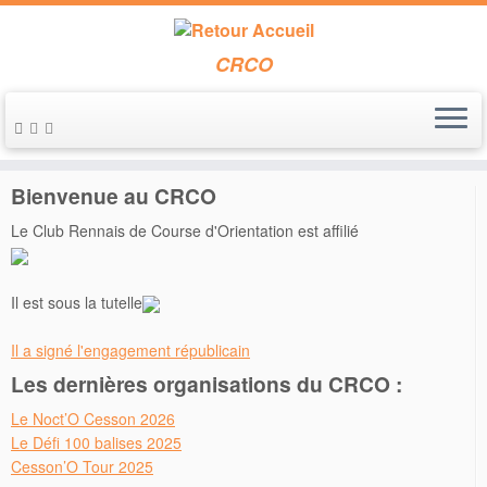
CRCO
Passer
au
Accueil
»
2021
»
janvier
»
20
contenu
Bienvenue au CRCO
Le Club Rennais de Course d'Orientation est affilié
Il est sous la tutelle
Il a signé l'engagement républicain
Les dernières organisations du CRCO :
Le Noct’O Cesson 2026
Le Défi 100 balises 2025
Cesson’O Tour 2025