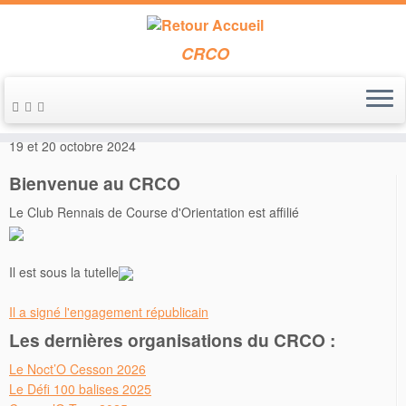
CRCO
Passer
au
Accueil
»
Annonces de course
»
Week-end en Pays de Vannes les
contenu
19 et 20 octobre 2024
Bienvenue au CRCO
Le Club Rennais de Course d'Orientation est affilié
Il est sous la tutelle
Il a signé l'engagement républicain
Les dernières organisations du CRCO :
Le Noct’O Cesson 2026
Le Défi 100 balises 2025