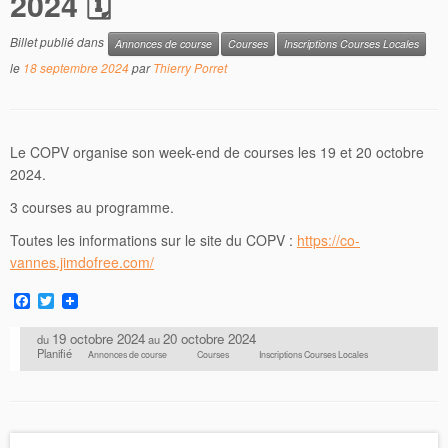
2024 🗓
Billet publié dans
Annonces de course
Courses
Inscriptions Courses Locales
le
18 septembre 2024
par
Thierry Porret
Le COPV organise son week-end de courses les 19 et 20 octobre
2024.
3 courses au programme.
Toutes les informations sur le site du COPV :
https://co-
vannes.jimdofree.com/
F
T
a
w
c
i
19 octobre 2024
20 octobre 2024
du
au
e
t
Planifié
Annonces de course
Courses
Inscriptions Courses Locales
b
t
o
e
o
r
k