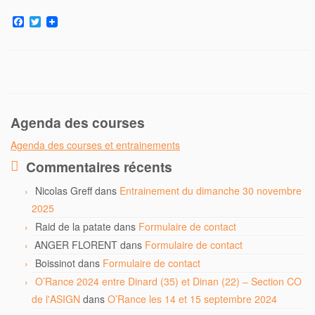
F
T
a
w
c
i
e
t
b
t
o
e
o
r
k
Agenda des courses
Agenda des courses et entrainements
Commentaires récents
Nicolas Greff
dans
Entrainement du dimanche 30 novembre
2025
Raid de la patate
dans
Formulaire de contact
ANGER FLORENT
dans
Formulaire de contact
Boissinot
dans
Formulaire de contact
O’Rance 2024 entre Dinard (35) et Dinan (22) – Section CO
de l'ASIGN
dans
O’Rance les 14 et 15 septembre 2024