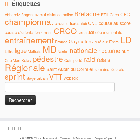
Étiquettes
Bretagne
CFC
Abbaretz
Angers
azimut-distance
balise
BZH
Caen
championnat
CNE
course au score
circuits_libres
club
CRCO
course d'orientation
défi
départementale
Cranou
Dinan
LD
entraînement
Gayeulles
France
Joué-sur-Erdre
MD
nationale
ligue
nocturne
nuit
Liffré
Maffrais
Nantes
pédestre
raid
relais
One Man Relay
Quimperlé
Régionale
Saint Aubin du Cormier
semaine fédérale
sprint
VTT
urbain
stage
WEESOO
Rechercher :
·
© 2026
Club Rennais de Course d'Orientation
·
Propulsé par
·