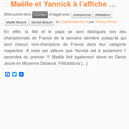
Maëlle et Yannick à l’affiche …
Billet publié dans
et taggé avec
Courses
championnat
félicitations
le
2 septembre 2014
par
Thierry Porret
Maëlle Beauvir
Yannick Beauvir
En effet, la fille et le papa se sont distingués lors des
championnats de France de la semaine dernière puisqu’ils qui
sont chacun vice-champions de France dans leur catégorie
respective. A noter par ailleurs que Yannick est à seulement 7
secondes du premier !!! Maëlle finit également 4ème en Dame
Jeune en Moyenne Distance. Félicitations […]
F
T
a
w
c
i
e
t
b
t
o
e
o
r
k