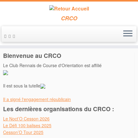
CRCO
Passer
au
Accueil
»
Yannick Beauvir
contenu
Bienvenue au CRCO
Le Club Rennais de Course d'Orientation est affilié
Il est sous la tutelle
Il a signé l'engagement républicain
Les dernières organisations du CRCO :
Le Noct’O Cesson 2026
Le Défi 100 balises 2025
Cesson’O Tour 2025