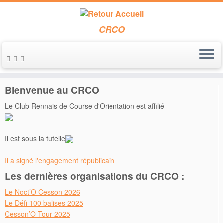
CRCO
Passer
au
Accueil
»
Val d’Azun
contenu
Bienvenue au CRCO
Le Club Rennais de Course d'Orientation est affilié
Il est sous la tutelle
Il a signé l'engagement républicain
Les dernières organisations du CRCO :
Le Noct’O Cesson 2026
Le Défi 100 balises 2025
Cesson’O Tour 2025