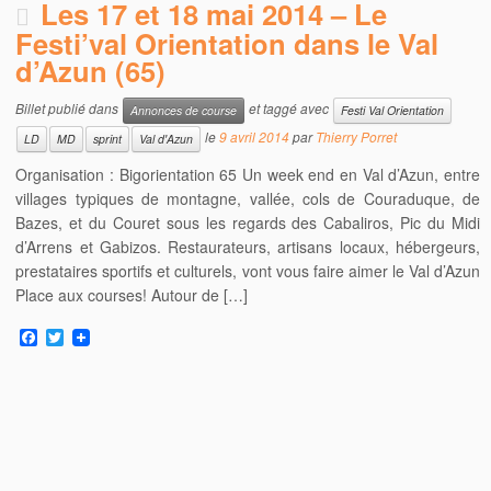
Les 17 et 18 mai 2014 – Le
Festi’val Orientation dans le Val
d’Azun (65)
Billet publié dans
et taggé avec
Annonces de course
Festi Val Orientation
le
9 avril 2014
par
Thierry Porret
LD
MD
sprint
Val d'Azun
Organisation : Bigorientation 65 Un week end en Val d’Azun, entre
villages typiques de montagne, vallée, cols de Couraduque, de
Bazes, et du Couret sous les regards des Cabaliros, Pic du Midi
d’Arrens et Gabizos. Restaurateurs, artisans locaux, hébergeurs,
prestataires sportifs et culturels, vont vous faire aimer le Val d’Azun
Place aux courses! Autour de […]
F
T
a
w
c
i
e
t
b
t
o
e
o
r
k