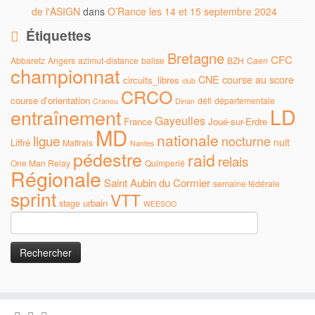
de l'ASIGN
dans
O’Rance les 14 et 15 septembre 2024
Étiquettes
Bretagne
CFC
Abbaretz
Angers
azimut-distance
balise
BZH
Caen
championnat
CNE
course au score
circuits_libres
club
CRCO
course d'orientation
défi
départementale
Cranou
Dinan
LD
entraînement
Gayeulles
France
Joué-sur-Erdre
MD
nationale
ligue
nocturne
nuit
Liffré
Maffrais
Nantes
pédestre
raid
relais
One Man Relay
Quimperlé
Régionale
Saint Aubin du Cormier
semaine fédérale
sprint
VTT
urbain
stage
WEESOO
Rechercher :