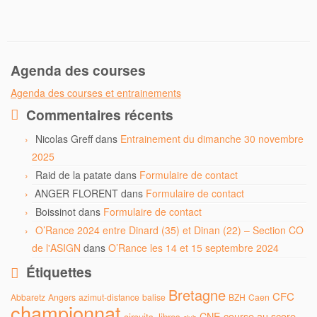
Agenda des courses
Agenda des courses et entrainements
Commentaires récents
Nicolas Greff
dans
Entrainement du dimanche 30 novembre
2025
Raid de la patate
dans
Formulaire de contact
ANGER FLORENT
dans
Formulaire de contact
Boissinot
dans
Formulaire de contact
O’Rance 2024 entre Dinard (35) et Dinan (22) – Section CO
de l'ASIGN
dans
O’Rance les 14 et 15 septembre 2024
Étiquettes
Bretagne
CFC
Abbaretz
Angers
azimut-distance
balise
BZH
Caen
championnat
CNE
course au score
circuits_libres