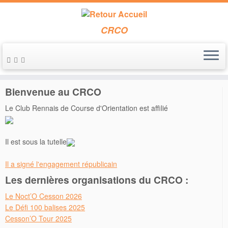
CRCO
Passer
au
Accueil
»
multisport
contenu
Bienvenue au CRCO
Le Club Rennais de Course d'Orientation est affilié
Il est sous la tutelle
Il a signé l'engagement républicain
Les dernières organisations du CRCO :
Le Noct’O Cesson 2026
Le Défi 100 balises 2025
Cesson’O Tour 2025