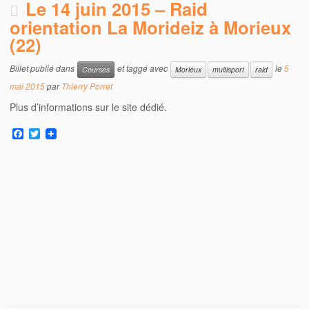
Le 14 juin 2015 – Raid
orientation La Morideiz à Morieux
(22)
Billet publié dans
et taggé avec
le
5
Courses
Morieux
multisport
raid
mai 2015
par
Thierry Porret
Plus d’informations sur le site dédié.
F
T
a
w
c
i
e
t
b
t
o
e
o
r
k