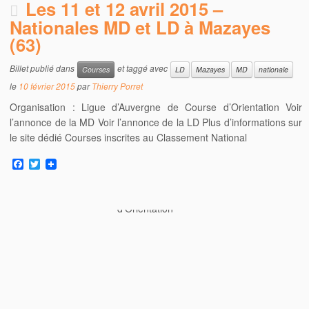
Les 11 et 12 avril 2015 –
Nationales MD et LD à Mazayes
(63)
Billet publié dans
et taggé avec
Courses
LD
Mazayes
MD
nationale
le
10 février 2015
par
Thierry Porret
Organisation : Ligue d’Auvergne de Course d’Orientation Voir
l’annonce de la MD Voir l’annonce de la LD Plus d’informations sur
le site dédié Courses inscrites au Classement National
F
T
a
w
c
i
e
t
b
t
o
e
o
r
k