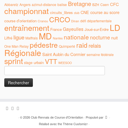
Bretagne
CFC
Abbaretz
Angers
azimut-distance
balise
BZH
Caen
championnat
CNE
course au score
circuits_libres
club
CRCO
course d'orientation
défi
départementale
Cranou
Dinan
LD
entraînement
Gayeulles
France
Joué-sur-Erdre
MD
nationale
ligue
nocturne
nuit
Liffré
Maffrais
Nantes
pédestre
raid
relais
One Man Relay
Quimperlé
Régionale
Saint Aubin du Cormier
semaine fédérale
sprint
VTT
urbain
stage
WEESOO
Rechercher :
·
© 2026
Club Rennais de Course d'Orientation
·
Propulsé par
·
Réalisé avec the
Thème Customizr
·