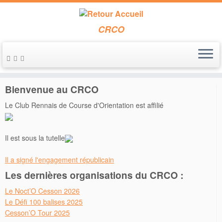
CRCO
Passer
au
Accueil
»
Mazayes
contenu
Bienvenue au CRCO
Le Club Rennais de Course d'Orientation est affilié
Il est sous la tutelle
Il a signé l'engagement républicain
Les dernières organisations du CRCO :
Le Noct’O Cesson 2026
Le Défi 100 balises 2025
Cesson’O Tour 2025