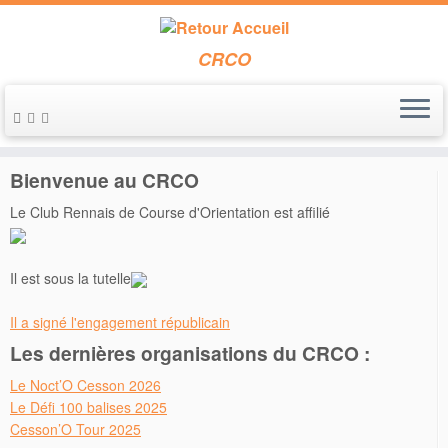
CRCO
Passer
au
Accueil
»
Malvran
contenu
Bienvenue au CRCO
Le Club Rennais de Course d'Orientation est affilié
Il est sous la tutelle
Il a signé l'engagement républicain
Les dernières organisations du CRCO :
Le Noct’O Cesson 2026
Le Défi 100 balises 2025
Cesson’O Tour 2025