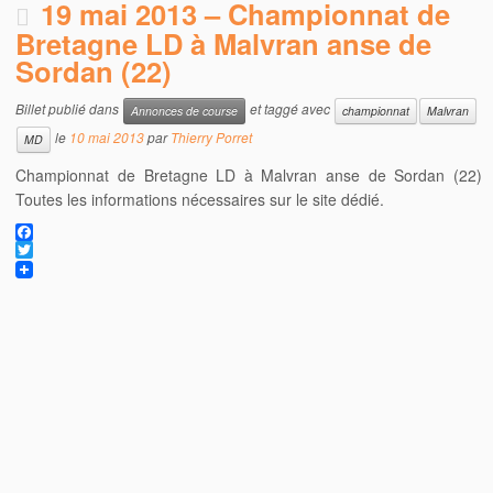
19 mai 2013 – Championnat de
Bretagne LD à Malvran anse de
Sordan (22)
Billet publié dans
et taggé avec
Annonces de course
championnat
Malvran
le
10 mai 2013
par
Thierry Porret
MD
Championnat de Bretagne LD à Malvran anse de Sordan (22)
Toutes les informations nécessaires sur le site dédié.
F
a
T
c
w
e
i
b
t
o
t
o
e
k
r