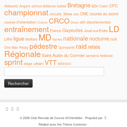
Bretagne
CFC
Abbaretz
Angers
azimut-distance
balise
BZH
Caen
championnat
CNE
course au score
circuits_libres
club
CRCO
course d'orientation
défi
départementale
Cranou
Dinan
LD
entraînement
Gayeulles
France
Joué-sur-Erdre
MD
nationale
ligue
nocturne
nuit
Liffré
Maffrais
Nantes
pédestre
raid
relais
One Man Relay
Quimperlé
Régionale
Saint Aubin du Cormier
semaine fédérale
sprint
VTT
urbain
stage
WEESOO
Rechercher :
·
© 2026
Club Rennais de Course d'Orientation
·
Propulsé par
·
Réalisé avec the
Thème Customizr
·