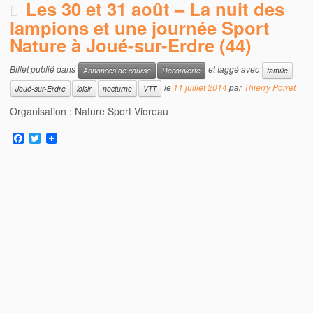
Les 30 et 31 août – La nuit des
lampions et une journée Sport
Nature à Joué-sur-Erdre (44)
Billet publié dans
et taggé avec
Annonces de course
Découverte
famille
le
11 juillet 2014
par
Thierry Porret
Joué-sur-Erdre
loisir
nocturne
VTT
Organisation : Nature Sport Vioreau
F
T
a
w
c
i
e
t
b
t
o
e
o
r
k