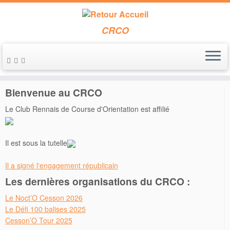
CRCO
Passer
au
Accueil
»
loisir
contenu
Bienvenue au CRCO
Le Club Rennais de Course d'Orientation est affilié
Il est sous la tutelle
Il a signé l'engagement républicain
Les dernières organisations du CRCO :
Le Noct’O Cesson 2026
Le Défi 100 balises 2025
Cesson’O Tour 2025