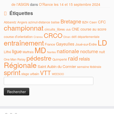
de l'ASIGN
dans
O’Rance les 14 et 15 septembre 2024
Étiquettes
Bretagne
CFC
Abbaretz
Angers
azimut-distance
balise
BZH
Caen
championnat
CNE
course au score
circuits_libres
club
CRCO
course d'orientation
défi
départementale
Cranou
Dinan
LD
entraînement
Gayeulles
France
Joué-sur-Erdre
MD
nationale
ligue
nocturne
nuit
Liffré
Maffrais
Nantes
pédestre
raid
relais
One Man Relay
Quimperlé
Régionale
Saint Aubin du Cormier
semaine fédérale
sprint
VTT
urbain
stage
WEESOO
Rechercher :