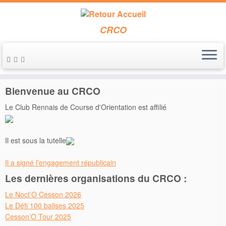
CRCO
Passer
au
Accueil
»
Forez
contenu
Bienvenue au CRCO
Le Club Rennais de Course d'Orientation est affilié
Il est sous la tutelle
Il a signé l'engagement républicain
Les dernières organisations du CRCO :
Le Noct’O Cesson 2026
Le Défi 100 balises 2025
Cesson’O Tour 2025