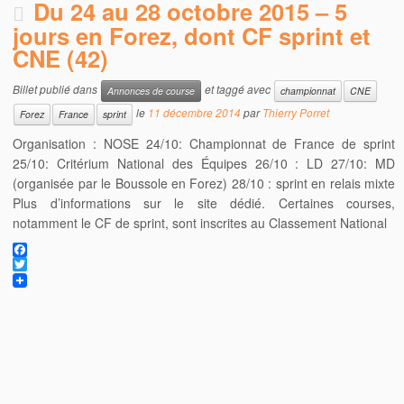
Du 24 au 28 octobre 2015 – 5
jours en Forez, dont CF sprint et
CNE (42)
Billet publié dans
et taggé avec
Annonces de course
championnat
CNE
le
11 décembre 2014
par
Thierry Porret
Forez
France
sprint
Organisation : NOSE 24/10: Championnat de France de sprint
25/10: Critérium National des Équipes 26/10 : LD 27/10: MD
(organisée par le Boussole en Forez) 28/10 : sprint en relais mixte
Plus d’informations sur le site dédié. Certaines courses,
notamment le CF de sprint, sont inscrites au Classement National
F
a
T
c
w
e
i
b
t
o
t
o
e
k
r