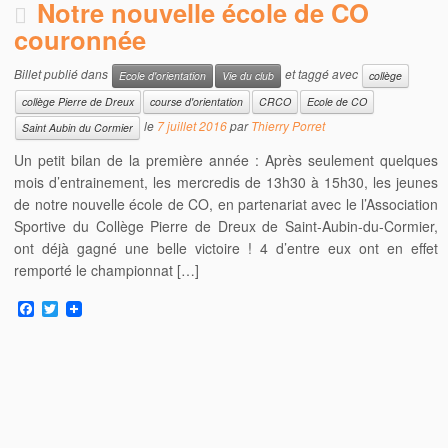
Notre nouvelle école de CO
couronnée
Billet publié dans
et taggé avec
Ecole d'orientation
Vie du club
collège
collège Pierre de Dreux
course d'orientation
CRCO
Ecole de CO
le
7 juillet 2016
par
Thierry Porret
Saint Aubin du Cormier
Un petit bilan de la première année : Après seulement quelques
mois d’entrainement, les mercredis de 13h30 à 15h30, les jeunes
de notre nouvelle école de CO, en partenariat avec le l’Association
Sportive du Collège Pierre de Dreux de Saint-Aubin-du-Cormier,
ont déjà gagné une belle victoire ! 4 d’entre eux ont en effet
remporté le championnat […]
F
T
a
w
c
i
e
t
b
t
o
e
o
r
k