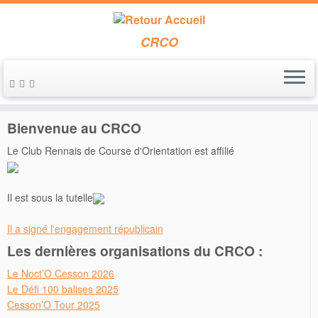
CRCO
Passer
au
Accueil
»
collège Pierre de Dreux
contenu
Bienvenue au CRCO
Le Club Rennais de Course d'Orientation est affilié
Il est sous la tutelle
Il a signé l'engagement républicain
Les dernières organisations du CRCO :
Le Noct’O Cesson 2026
Le Défi 100 balises 2025
Cesson’O Tour 2025