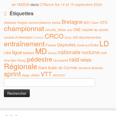
de l'ASIGN
dans
O’Rance les 14 et 15 septembre 2024
Étiquettes
Bretagne
CFC
Abbaretz
Angers
azimut-distance
balise
BZH
Caen
championnat
CNE
course au score
circuits_libres
club
CRCO
course d'orientation
défi
départementale
Cranou
Dinan
LD
entraînement
Gayeulles
France
Joué-sur-Erdre
MD
nationale
ligue
nocturne
nuit
Liffré
Maffrais
Nantes
pédestre
raid
relais
One Man Relay
Quimperlé
Régionale
Saint Aubin du Cormier
semaine fédérale
sprint
VTT
urbain
stage
WEESOO
Rechercher :