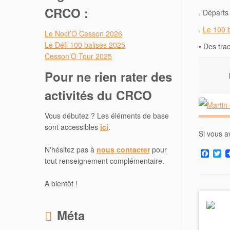
CRCO :
. Départ
.
Le 100 b
Le Noct’O Cesson 2026
Le Défi 100 balises 2025
• Des trac
Cesson’O Tour 2025
Pour ne rien rater des
activités du CRCO
Vous débutez ? Les éléments de base
sont accessibles
ici
.
Si vous a
N'hésitez pas à
nous contacter
pour
F
T
tout renseignement complémentaire.
a
w
c
i
e
t
A bientôt !
b
t
o
e
o
r
k
Méta