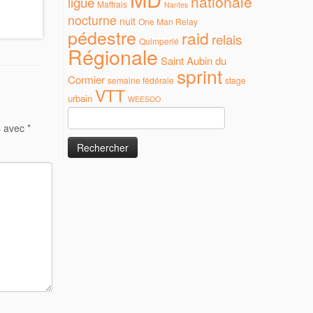
nationale
ligue
Maffrais
Nantes
nocturne
nuit
One Man Relay
pédestre
raid
relais
Quimperlé
Régionale
Saint Aubin du
sprint
Cormier
semaine fédérale
stage
VTT
urbain
WEESOO
Rechercher :
s avec
*