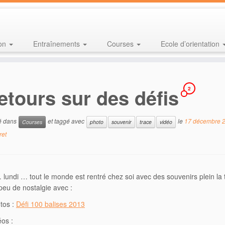
ion
Entraînements
Courses
Ecole d’orientation
etours sur des défis
2
ié dans
et taggé avec
le
17 décembre 
Courses
photo
souvenir
trace
vidéo
ret
… lundi … tout le monde est rentré chez soi avec des souvenirs plein la 
 peu de nostalgie avec :
tos :
Défi 100 balises 2013
éos :