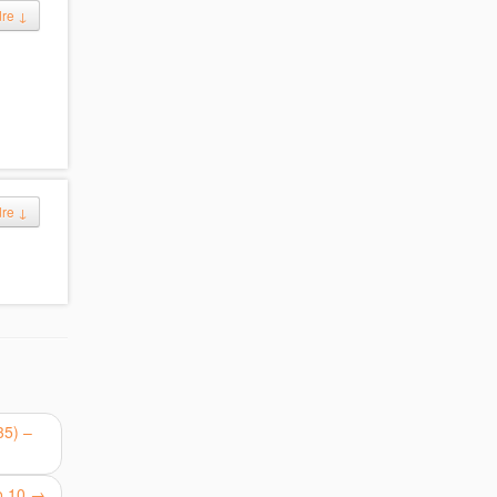
dre
↓
dre
↓
35) –
fo 10
→