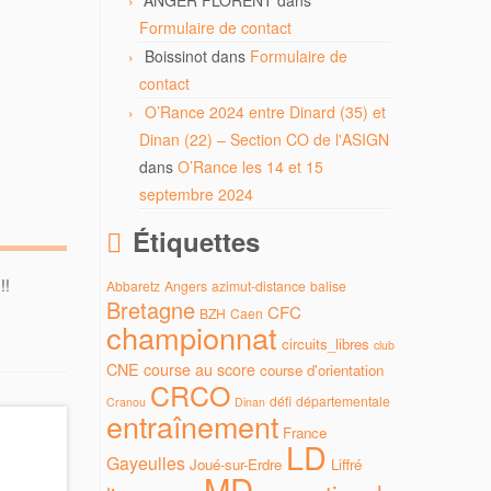
ANGER FLORENT
dans
Formulaire de contact
Boissinot
dans
Formulaire de
contact
O’Rance 2024 entre Dinard (35) et
Dinan (22) – Section CO de l'ASIGN
dans
O’Rance les 14 et 15
septembre 2024
Étiquettes
!!
Abbaretz
Angers
azimut-distance
balise
Bretagne
CFC
BZH
Caen
championnat
circuits_libres
club
CNE
course au score
course d'orientation
CRCO
défi
départementale
Cranou
Dinan
entraînement
France
LD
Gayeulles
Joué-sur-Erdre
Liffré
MD