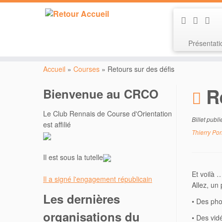
Présentat
Passer
au
Accueil
»
Courses
»
Retours sur des défis
contenu
R
Bienvenue au CRCO
Le Club Rennais de Course d'Orientation
Billet publ
est affilié
Thierry Por
Il est sous la tutelle
Et voilà 
Il a signé l'engagement républicain
Allez, un
Les dernières
• Des pho
organisations du
• Des vid