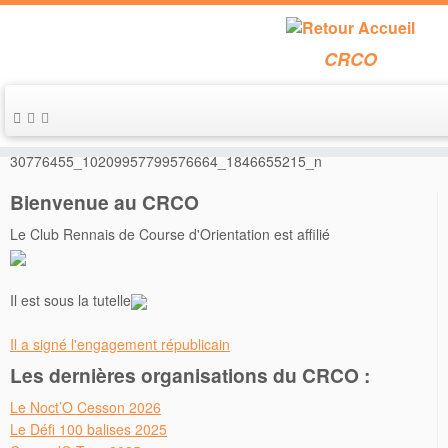
CRCO
Passer
au
Accueil
»
Retour sur le CFC 2018 : un excellent cru !
»
contenu
30776455_10209957799576664_1846655215_n
Bienvenue au CRCO
Le Club Rennais de Course d'Orientation est affilié
Il est sous la tutelle
Il a signé l'engagement républicain
Les dernières organisations du CRCO :
Le Noct’O Cesson 2026
Le Défi 100 balises 2025