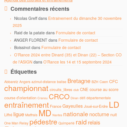
Commentaires récents
Nicolas Greff
dans
Entrainement du dimanche 30 novembre
2025
Raid de la patate
dans
Formulaire de contact
ANGER FLORENT
dans
Formulaire de contact
Boissinot
dans
Formulaire de contact
O’Rance 2024 entre Dinard (35) et Dinan (22) – Section CO
de l'ASIGN
dans
O’Rance les 14 et 15 septembre 2024
Étiquettes
Bretagne
CFC
Abbaretz
Angers
azimut-distance
balise
BZH
Caen
championnat
CNE
course au score
circuits_libres
club
CRCO
course d'orientation
défi
départementale
Cranou
Dinan
LD
entraînement
Gayeulles
France
Joué-sur-Erdre
MD
nationale
ligue
nocturne
nuit
Liffré
Maffrais
Nantes
pédestre
raid
relais
One Man Relay
Quimperlé