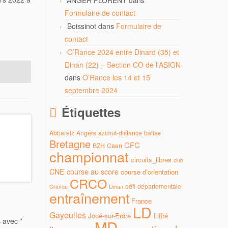
ANGER FLORENT
dans
Formulaire de contact
Boissinot
dans
Formulaire de
contact
O’Rance 2024 entre Dinard (35) et
Dinan (22) – Section CO de l'ASIGN
dans
O’Rance les 14 et 15
septembre 2024
Étiquettes
Abbaretz
Angers
azimut-distance
balise
Bretagne
CFC
BZH
Caen
championnat
circuits_libres
club
CNE
course au score
course d'orientation
CRCO
défi
départementale
Cranou
Dinan
entraînement
France
LD
Gayeulles
Joué-sur-Erdre
Liffré
s avec
*
MD