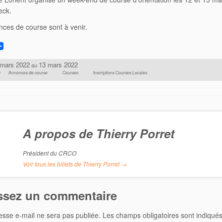
eck.
ces de course sont à venir.
 mars 2022
13 mars 2022
au
é
Annonces de course
Courses
Inscriptions Courses Locales
A propos de Thierry Porret
Président du CRCO
Voir tous les billets de Thierry Porret
→
ssez un commentaire
esse e-mail ne sera pas publiée.
Les champs obligatoires sont indiqué