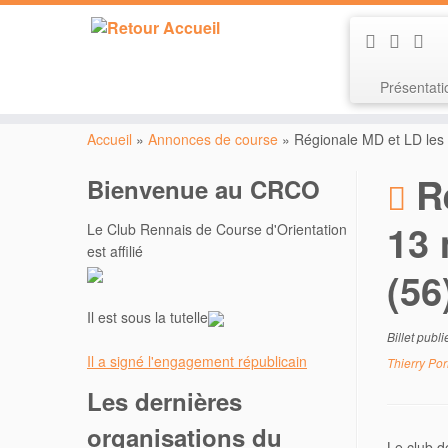
Présentat
Passer
au
Accueil
»
Annonces de course
»
Régionale MD et LD les 
contenu
R
Bienvenue au CRCO
13 
Le Club Rennais de Course d'Orientation
est affilié
(56
Il est sous la tutelle
Billet publ
Il a signé l'engagement républicain
Thierry Por
Les dernières
organisations du
Le club d