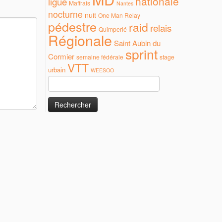
nationale
ligue
Maffrais
Nantes
nocturne
nuit
One Man Relay
pédestre
raid
relais
Quimperlé
Régionale
Saint Aubin du
sprint
Cormier
semaine fédérale
stage
VTT
urbain
WEESOO
Rechercher :