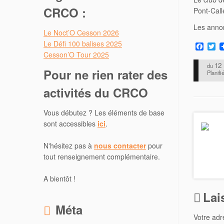
CRCO :
Pont-Call
Les annon
Le Noct’O Cesson 2026
Le Défi 100 balises 2025
F
T
a
w
Cesson’O Tour 2025
c
i
12
du
e
t
Pour ne rien rater des
Planifi
b
t
o
e
activités du CRCO
o
r
k
Vous débutez ? Les éléments de base
sont accessibles
ici
.
N'hésitez pas à
nous contacter
pour
tout renseignement complémentaire.
A bientôt !
Lai
Méta
Votre adr