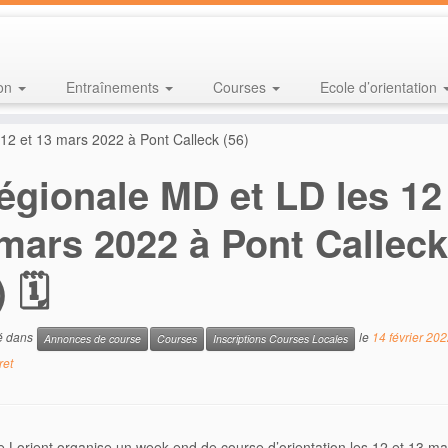
ion
Entraînements
Courses
Ecole d’orientation
12 et 13 mars 2022 à Pont Calleck (56)
égionale MD et LD les 12
mars 2022 à Pont Calleck
) 🗓
ié dans
le
14 février 20
Annonces de course
Courses
Inscriptions Courses Locales
ret
e Lorient organise un week-end de course d’orientation les 12 et 13 m