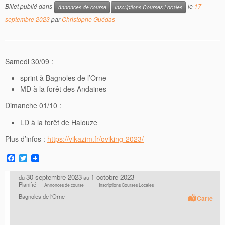
Billet publié dans
le
17
Annonces de course
Inscriptions Courses Locales
septembre 2023
par
Christophe Guédas
Samedi 30/09 :
sprint à Bagnoles de l’Orne
MD à la forêt des Andaines
Dimanche 01/10 :
LD à la forêt de Halouze
Plus d’infos :
https://vikazim.fr/oviking-2023/
F
T
a
w
c
i
30 septembre 2023
1 octobre 2023
du
au
e
t
Planifié
Annonces de course
Inscriptions Courses Locales
b
t
Bagnoles de l'Orne
o
e
Carte
o
r
k