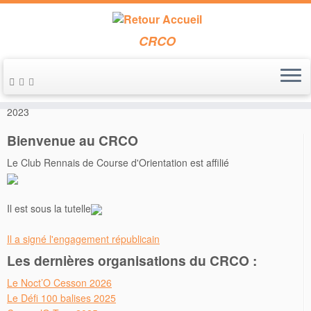
CRCO
Passer
au
Accueil
»
Annonces de course
»
O’Viking 2023 – 30/09 et 01/10
contenu
2023
Bienvenue au CRCO
Le Club Rennais de Course d'Orientation est affilié
Il est sous la tutelle
Il a signé l'engagement républicain
Les dernières organisations du CRCO :
Le Noct’O Cesson 2026
Le Défi 100 balises 2025