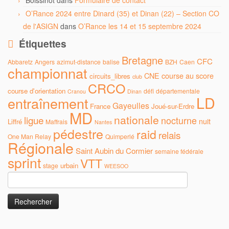
Boissinot
dans
Formulaire de contact
O’Rance 2024 entre Dinard (35) et Dinan (22) – Section CO
de l'ASIGN
dans
O’Rance les 14 et 15 septembre 2024
Étiquettes
Bretagne
CFC
Abbaretz
Angers
azimut-distance
balise
BZH
Caen
championnat
CNE
course au score
circuits_libres
club
CRCO
course d'orientation
défi
départementale
Cranou
Dinan
LD
entraînement
Gayeulles
France
Joué-sur-Erdre
MD
nationale
ligue
nocturne
nuit
Liffré
Maffrais
Nantes
pédestre
raid
relais
One Man Relay
Quimperlé
Régionale
Saint Aubin du Cormier
semaine fédérale
sprint
VTT
urbain
stage
WEESOO
Rechercher :