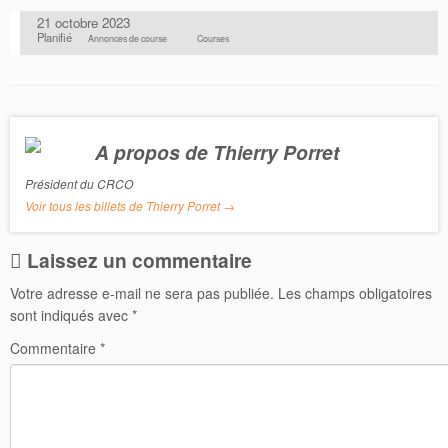
a
w
c
i
21 octobre 2023
e
t
Planifié
Annonces de course
Courses
b
t
o
e
o
r
k
A propos de Thierry Porret
Président du CRCO
Voir tous les billets de Thierry Porret
→
Laissez un commentaire
Votre adresse e-mail ne sera pas publiée.
Les champs obligatoires
sont indiqués avec
*
Commentaire
*