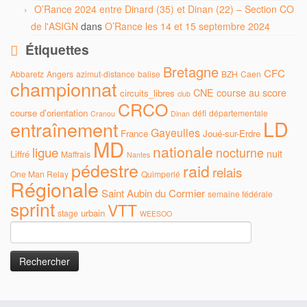
O’Rance 2024 entre Dinard (35) et Dinan (22) – Section CO
de l'ASIGN
dans
O’Rance les 14 et 15 septembre 2024
Étiquettes
Bretagne
CFC
Abbaretz
Angers
azimut-distance
balise
BZH
Caen
championnat
CNE
course au score
circuits_libres
club
CRCO
course d'orientation
défi
départementale
Cranou
Dinan
LD
entraînement
Gayeulles
France
Joué-sur-Erdre
MD
nationale
ligue
nocturne
nuit
Liffré
Maffrais
Nantes
pédestre
raid
relais
One Man Relay
Quimperlé
Régionale
Saint Aubin du Cormier
semaine fédérale
sprint
VTT
urbain
stage
WEESOO
Rechercher :