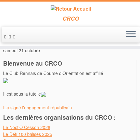
CRCO
Passer
au
Accueil
»
Annonces de course
»
Nuit de l’Orientation à Plancouet le
contenu
samedi 21 octobre
Bienvenue au CRCO
Le Club Rennais de Course d'Orientation est affilié
Il est sous la tutelle
Il a signé l'engagement républicain
Les dernières organisations du CRCO :
Le Noct’O Cesson 2026
Le Défi 100 balises 2025