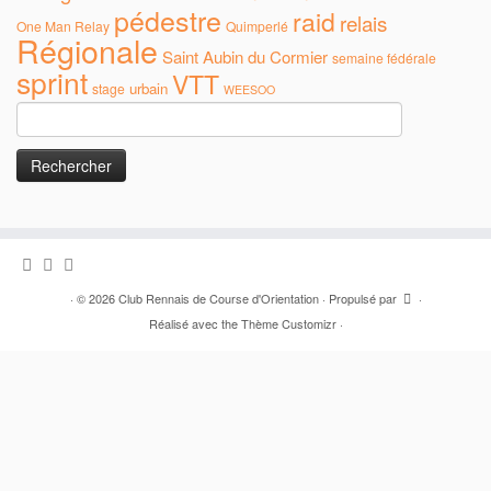
pédestre
raid
relais
One Man Relay
Quimperlé
Régionale
Saint Aubin du Cormier
semaine fédérale
sprint
VTT
urbain
stage
WEESOO
Rechercher :
·
© 2026
Club Rennais de Course d'Orientation
·
Propulsé par
·
Réalisé avec the
Thème Customizr
·