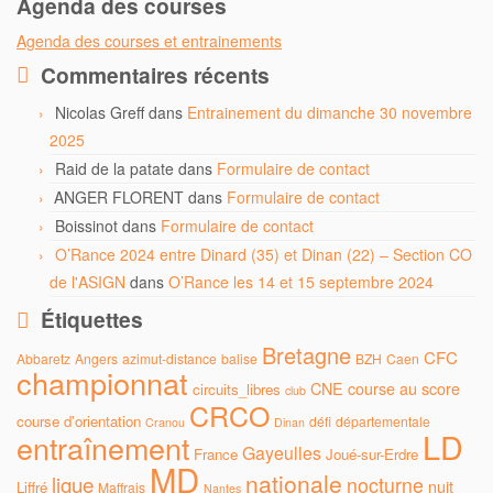
Agenda des courses
Agenda des courses et entrainements
Commentaires récents
Nicolas Greff
dans
Entrainement du dimanche 30 novembre
2025
Raid de la patate
dans
Formulaire de contact
ANGER FLORENT
dans
Formulaire de contact
Boissinot
dans
Formulaire de contact
O’Rance 2024 entre Dinard (35) et Dinan (22) – Section CO
de l'ASIGN
dans
O’Rance les 14 et 15 septembre 2024
Étiquettes
Bretagne
CFC
Abbaretz
Angers
azimut-distance
balise
BZH
Caen
championnat
CNE
course au score
circuits_libres
club
CRCO
course d'orientation
défi
départementale
Cranou
Dinan
LD
entraînement
Gayeulles
France
Joué-sur-Erdre
MD
nationale
ligue
nocturne
nuit
Liffré
Maffrais
Nantes