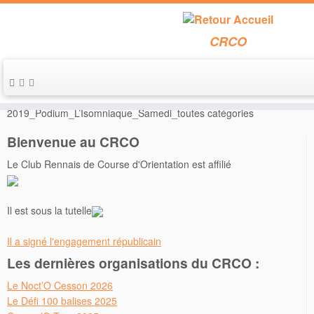
CRCO
Passer
au
Accueil
»
Noct’O Rennaise
contenu
2019_Podium_L’Isomniaque_Samedi_toutes catégories
Bienvenue au CRCO
Le Club Rennais de Course d'Orientation est affilié
Il est sous la tutelle
Il a signé l'engagement républicain
Les dernières organisations du CRCO :
Le Noct’O Cesson 2026
Le Défi 100 balises 2025