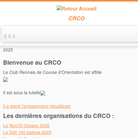
CRCO
Passer
au
Accueil
»
Annonces de course
»
Noct’O Liffré le samedi 1er février
contenu
2025
Bienvenue au CRCO
Le Club Rennais de Course d'Orientation est affilié
Il est sous la tutelle
Il a signé l'engagement républicain
Les dernières organisations du CRCO :
Le Noct’O Cesson 2026
Le Défi 100 balises 2025