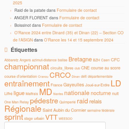
2025
Raid de la patate
dans
Formulaire de contact
ANGER FLORENT
dans
Formulaire de contact
Boissinot
dans
Formulaire de contact
O’Rance 2024 entre Dinard (35) et Dinan (22) – Section CO
de l'ASIGN
dans
O’Rance les 14 et 15 septembre 2024
Étiquettes
Bretagne
CFC
Abbaretz
Angers
azimut-distance
balise
BZH
Caen
championnat
CNE
course au score
circuits_libres
club
CRCO
course d'orientation
défi
départementale
Cranou
Dinan
LD
entraînement
Gayeulles
France
Joué-sur-Erdre
MD
nationale
ligue
nocturne
nuit
Liffré
Maffrais
Nantes
pédestre
raid
relais
One Man Relay
Quimperlé
Régionale
Saint Aubin du Cormier
semaine fédérale
sprint
VTT
urbain
stage
WEESOO
Rechercher :