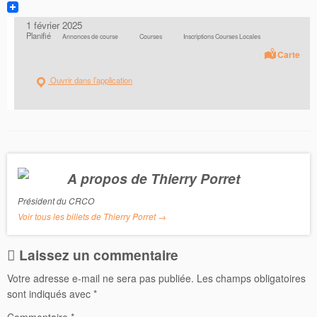
a
T
c
w
1 février 2025
e
i
Planifié
Annonces de course
Courses
Inscriptions Courses Locales
b
t
o
t
Carte
o
e
k
r
Ouvrir dans l’application
A propos de Thierry Porret
Président du CRCO
Voir tous les billets de Thierry Porret
→
Laissez un commentaire
Votre adresse e-mail ne sera pas publiée.
Les champs obligatoires
sont indiqués avec
*
Commentaire
*