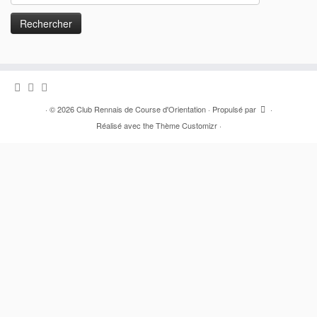
·
© 2026
Club Rennais de Course d'Orientation
·
Propulsé par
·
Réalisé avec the
Thème Customizr
·