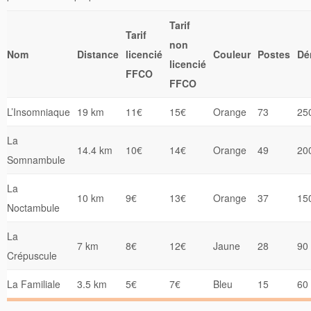
Tarif
Tarif
non
Nom
Distance
licencié
Couleur
Postes
Dé
licencié
FFCO
FFCO
L’Insomniaque
19 km
11€
15€
Orange
73
25
La
14.4 km
10€
14€
Orange
49
20
Somnambule
La
10 km
9€
13€
Orange
37
15
Noctambule
La
7 km
8€
12€
Jaune
28
90
Crépuscule
La Familiale
3.5 km
5€
7€
Bleu
15
60