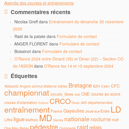
Agenda des courses et entrainements
Commentaires récents
Nicolas Greff
dans
Entrainement du dimanche 30 novembre
2025
Raid de la patate
dans
Formulaire de contact
ANGER FLORENT
dans
Formulaire de contact
Boissinot
dans
Formulaire de contact
O’Rance 2024 entre Dinard (35) et Dinan (22) – Section CO
de l'ASIGN
dans
O’Rance les 14 et 15 septembre 2024
Étiquettes
Bretagne
CFC
Abbaretz
Angers
azimut-distance
balise
BZH
Caen
championnat
CNE
course au score
circuits_libres
club
CRCO
course d'orientation
défi
départementale
Cranou
Dinan
LD
entraînement
Gayeulles
France
Joué-sur-Erdre
MD
nationale
ligue
nocturne
nuit
Liffré
Maffrais
Nantes
pédestre
raid
relais
One Man Relay
Quimperlé