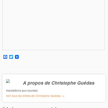
F
T
a
w
c
i
e
t
b
t
o
e
o
r
A propos de Christophe Guédas
k
Inscriptions aux courses
Voir tous les billets de Christophe Guédas
→