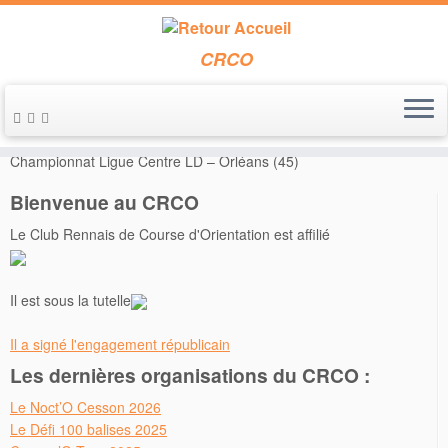
CRCO
Passer
au
Accueil
»
Annonces de course
»
Les 4 et 5 juin 2016 – CNSR et
contenu
Championnat Ligue Centre LD – Orléans (45)
Bienvenue au CRCO
Le Club Rennais de Course d'Orientation est affilié
Il est sous la tutelle
Il a signé l'engagement républicain
Les dernières organisations du CRCO :
Le Noct’O Cesson 2026
Le Défi 100 balises 2025