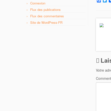
F
T
Connexion
a
w
c
i
Flux des publications
e
t
b
t
Flux des commentaires
o
e
Site de WordPress-FR
o
r
k
Lai
Votre adr
Comment