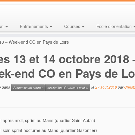
ion
Entraînements
Courses
Ecole d’orientation
018 – Week-end CO en Pays de Loire
es 13 et 14 octobre 2018 
k-end CO en Pays de Lo
ié dans
le
27 août 2018
par
Christ
Annonces de course
Inscriptions Courses Locales
 après midi, sprint au Mans (quartier Saint Aubin)
 soir, sprint nocturne au Mans (quartier Gazonfier)