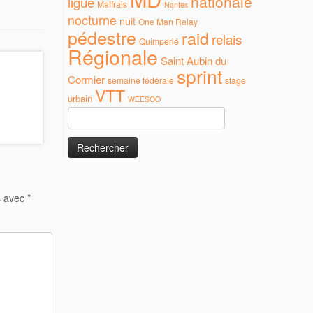
nationale
ligue
Maffrais
Nantes
nocturne
nuit
One Man Relay
pédestre
raid
relais
Quimperlé
Régionale
Saint Aubin du
sprint
Cormier
semaine fédérale
stage
VTT
urbain
WEESOO
Rechercher :
s avec
*