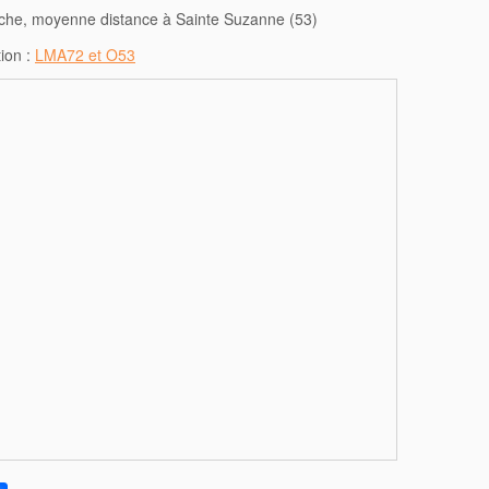
che, moyenne distance à Sainte Suzanne (53)
ion :
LMA72 et O53