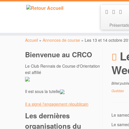
Présentat
Passer
au
Accueil
»
Annonces de course
»
Les 13 et 14 octobre 2
contenu
L
Bienvenue au CRCO
Wee
Le Club Rennais de Course d'Orientation
est affilié
Billet publ
Guédas
Il est sous la tutelle
Il a signé l'engagement républicain
Les dernières
Le samedi
organisations du
Le samedi