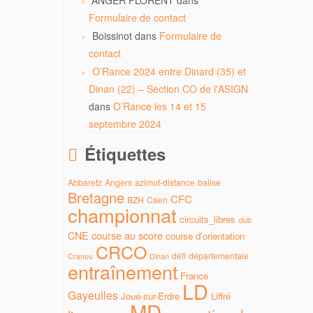
ANGER FLORENT
dans
Formulaire de contact
Boissinot
dans
Formulaire de
contact
O’Rance 2024 entre Dinard (35) et
Dinan (22) – Section CO de l'ASIGN
dans
O’Rance les 14 et 15
septembre 2024
Étiquettes
Abbaretz
Angers
azimut-distance
balise
Bretagne
CFC
BZH
Caen
championnat
circuits_libres
club
CNE
course au score
course d'orientation
CRCO
défi
départementale
Cranou
Dinan
entraînement
France
LD
Gayeulles
Joué-sur-Erdre
Liffré
MD