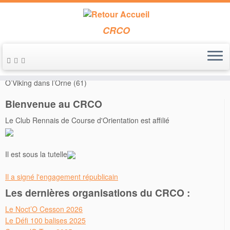
CRCO
Passer
au
Accueil
»
Annonces de course
»
Les 11/12 septembre 2021 –
contenu
O’Viking dans l’Orne (61)
Bienvenue au CRCO
Le Club Rennais de Course d'Orientation est affilié
Il est sous la tutelle
Il a signé l'engagement républicain
Les dernières organisations du CRCO :
Le Noct’O Cesson 2026
Le Défi 100 balises 2025