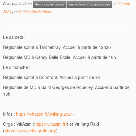
Billet publié dans
le
23 août
Annonces de course
Inscriptions Courses Locales
2021
par
Christophe Guédas
Le samedi :
Régionale sprint à Tinchebray. Accueil à partir de 12h30
Régionale MD à Cerisy-Belle-Etoile. Accueil à partir de 16h
Le dimanche :
Régionale sprint à Domfront. Accueil à partir de 9h
Régionale de MD à Saint Georges de Rouelley. Accueil à partir de
13h
Infos :
https://vikazim.fr/oviking-2021/
Orga : VikAzim (
https://vikazim.fr/
) et Vir’King Raid
(
https://www.virkingraid.org/
)