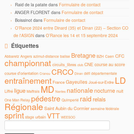
Raid de la patate
dans
Formulaire de contact
ANGER FLORENT
dans
Formulaire de contact
Boissinot
dans
Formulaire de contact
O’Rance 2024 entre Dinard (35) et Dinan (22) – Section CO
de l'ASIGN
dans
O’Rance les 14 et 15 septembre 2024
Étiquettes
Bretagne
CFC
Abbaretz
Angers
azimut-distance
balise
BZH
Caen
championnat
CNE
course au score
circuits_libres
club
CRCO
course d'orientation
défi
départementale
Cranou
Dinan
LD
entraînement
Gayeulles
France
Joué-sur-Erdre
MD
nationale
ligue
nocturne
nuit
Liffré
Maffrais
Nantes
pédestre
raid
relais
One Man Relay
Quimperlé
Régionale
Saint Aubin du Cormier
semaine fédérale
sprint
VTT
urbain
stage
WEESOO
Rechercher :