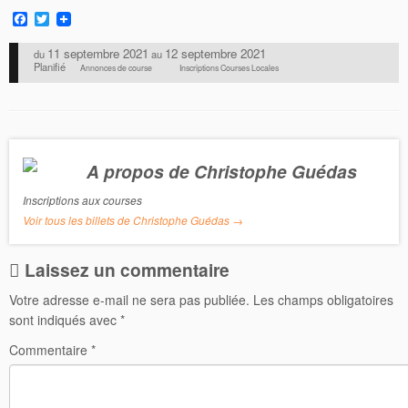
F
T
a
w
c
i
11 septembre 2021
12 septembre 2021
du
au
e
t
Planifié
Annonces de course
Inscriptions Courses Locales
b
t
o
e
o
r
k
A propos de Christophe Guédas
Inscriptions aux courses
Voir tous les billets de Christophe Guédas
→
Laissez un commentaire
Votre adresse e-mail ne sera pas publiée.
Les champs obligatoires
sont indiqués avec
*
Commentaire
*