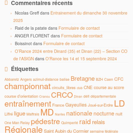
Commentaires récents
Nicolas Greff
dans
Entrainement du dimanche 30 novembre
2025
Raid de la patate
dans
Formulaire de contact
ANGER FLORENT
dans
Formulaire de contact
Boissinot
dans
Formulaire de contact
O’Rance 2024 entre Dinard (35) et Dinan (22) – Section CO
de l'ASIGN
dans
O’Rance les 14 et 15 septembre 2024
Étiquettes
Bretagne
CFC
Abbaretz
Angers
azimut-distance
balise
BZH
Caen
championnat
CNE
course au score
circuits_libres
club
CRCO
course d'orientation
défi
départementale
Cranou
Dinan
LD
entraînement
Gayeulles
France
Joué-sur-Erdre
MD
nationale
ligue
nocturne
nuit
Liffré
Maffrais
Nantes
pédestre
raid
relais
One Man Relay
Quimperlé
Régionale
Saint Aubin du Cormier
semaine fédérale