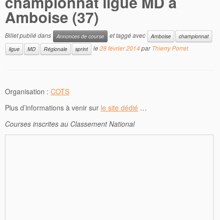
championnat ligue MD à
Amboise (37)
Billet publié dans
et taggé avec
Annonces de course
Amboise
championnat
le
28 février 2014
par
Thierry Porret
ligue
MD
Régionale
sprint
Organisation :
COTS
Plus d’informations à venir sur
le site dédié
…
Courses inscrites au Classement National