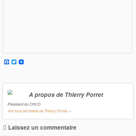
F
T
a
w
c
i
e
t
b
t
o
e
o
r
A propos de Thierry Porret
k
Président du CRCO
Voir tous les billets de Thierry Porret
→
Laissez un commentaire