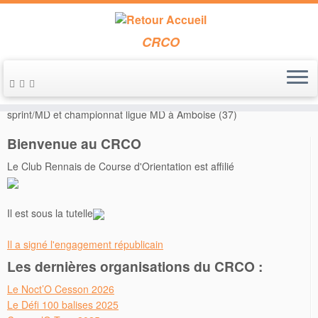
CRCO
Passer
au
Accueil
»
Annonces de course
»
Le 29 juin 2014 – Régionales
contenu
sprint/MD et championnat ligue MD à Amboise (37)
Bienvenue au CRCO
Le Club Rennais de Course d'Orientation est affilié
Il est sous la tutelle
Il a signé l'engagement républicain
Les dernières organisations du CRCO :
Le Noct’O Cesson 2026
Le Défi 100 balises 2025