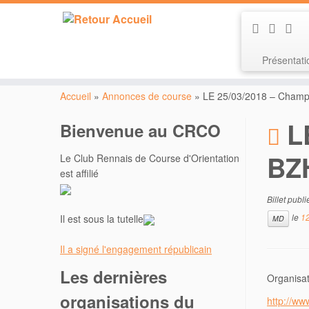
Présentat
Passer
au
Accueil
»
Annonces de course
»
LE 25/03/2018 – Champ
contenu
L
Bienvenue au CRCO
BZH
Le Club Rennais de Course d'Orientation
est affilié
Billet publ
le
12
Il est sous la tutelle
MD
Il a signé l'engagement républicain
Les dernières
Organisat
organisations du
http://www