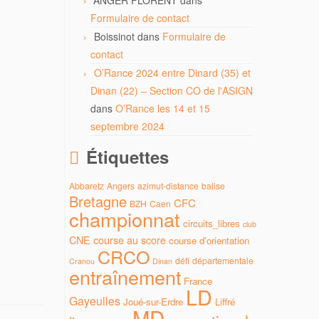
ANGER FLORENT
dans
Formulaire de contact
Boissinot
dans
Formulaire de
contact
O’Rance 2024 entre Dinard (35) et
Dinan (22) – Section CO de l'ASIGN
dans
O’Rance les 14 et 15
septembre 2024
Étiquettes
Abbaretz
Angers
azimut-distance
balise
Bretagne
CFC
BZH
Caen
championnat
circuits_libres
club
CNE
course au score
course d'orientation
CRCO
défi
départementale
Cranou
Dinan
entraînement
France
LD
Gayeulles
Joué-sur-Erdre
Liffré
MD