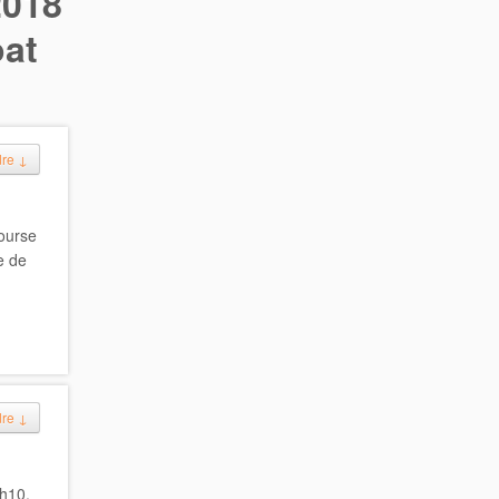
2018
at
dre
↓
course
e de
dre
↓
0h10.