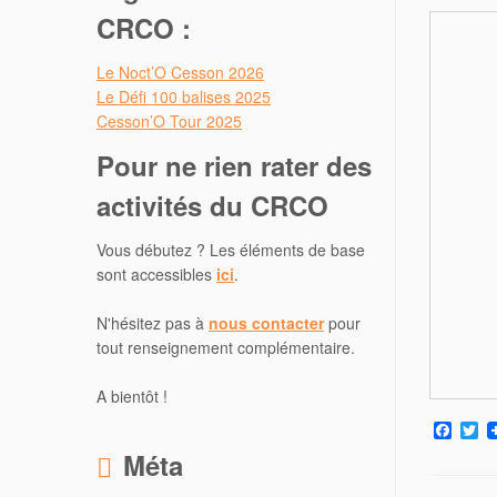
CRCO :
Le Noct’O Cesson 2026
Le Défi 100 balises 2025
Cesson’O Tour 2025
Pour ne rien rater des
activités du CRCO
Vous débutez ? Les éléments de base
sont accessibles
ici
.
N'hésitez pas à
nous contacter
pour
tout renseignement complémentaire.
A bientôt !
F
T
a
w
Méta
c
i
e
t