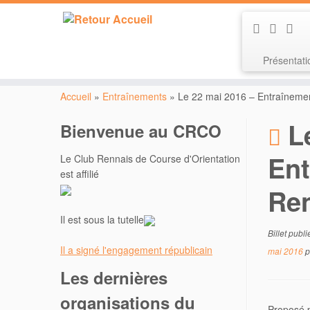
Présentat
Passer
au
Accueil
»
Entraînements
»
Le 22 mai 2016 – Entraînement
contenu
L
Bienvenue au CRCO
Ent
Le Club Rennais de Course d'Orientation
est affilié
Ren
Il est sous la tutelle
Billet publ
Il a signé l'engagement républicain
mai 2016
p
Les dernières
organisations du
Proposé 