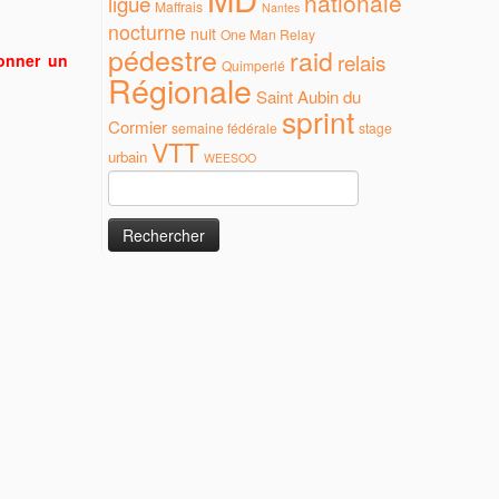
nationale
ligue
Maffrais
Nantes
nocturne
nuit
One Man Relay
pédestre
raid
relais
donner un
Quimperlé
Régionale
Saint Aubin du
sprint
Cormier
semaine fédérale
stage
VTT
urbain
WEESOO
Rechercher :