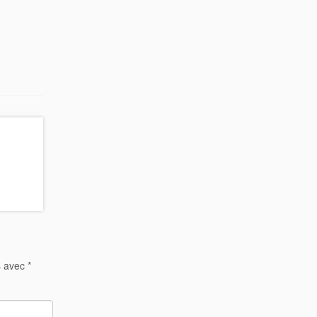
s avec
*