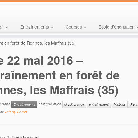
ion
Entraînements
Courses
Ecole d’orientation
 en forêt de Rennes, les Maffrais (35)
e 22 mai 2016 –
raînement en forêt de
nes, les Maffrais (35)
ié dans
et taggé avec
Entraînements
circuit orange
entraînement
Maffrais
Renn
ar
Thierry Porret
par Philippe Masson