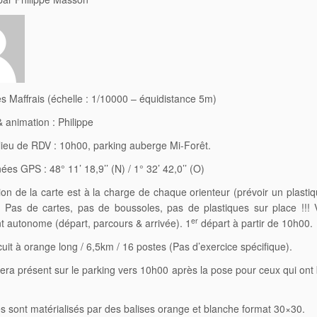
es Maffrais (échelle : 1/10000 – équidistance 5m)
 animation : Philippe
lieu de RDV : 10h00, parking auberge Mi-Forêt.
es GPS : 48° 11’ 18,9’’ (N) / 1° 32’ 42,0’’ (O)
ion de la carte est à la charge de chaque orienteur (prévoir un plasti
. Pas de cartes, pas de boussoles, pas de plastiques sur place !!!
er
t autonome (départ, parcours & arrivée). 1
départ à partir de 10h00.
rcuit à orange long / 6,5km / 16 postes (Pas d’exercice spécifique).
sera présent sur le parking vers 10h00 après la pose pour ceux qui ont
s sont matérialisés par des balises orange et blanche format 30×30.