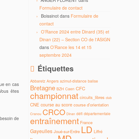
ANGER FLORENT
dans
Formulaire de contact
Boissinot
dans
Formulaire de
contact
O’Rance 2024 entre Dinard (35) et
Dinan (22) – Section CO de l'ASIGN
dans
O’Rance les 14 et 15
septembre 2024
Étiquettes
Abbaretz
Angers
azimut-distance
balise
que en cas
Bretagne
CFC
BZH
Caen
 Vous êtes
championnat
circuits_libres
club
CNE
course au score
course d'orientation
CRCO
défi
départementale
Cranou
Dinan
entraînement
 besoin de
France
LD
Gayeulles
Joué-sur-Erdre
Liffré
MD