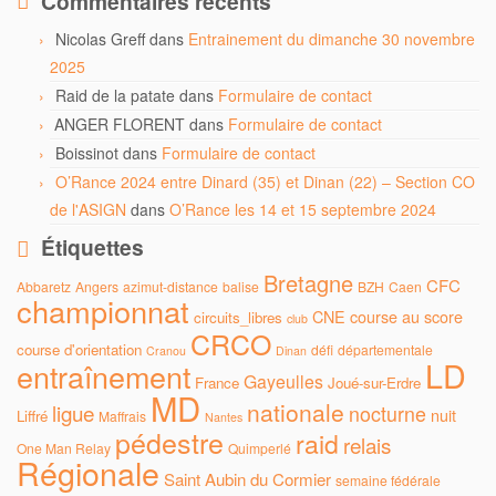
Commentaires récents
Nicolas Greff
dans
Entrainement du dimanche 30 novembre
2025
Raid de la patate
dans
Formulaire de contact
ANGER FLORENT
dans
Formulaire de contact
Boissinot
dans
Formulaire de contact
O’Rance 2024 entre Dinard (35) et Dinan (22) – Section CO
de l'ASIGN
dans
O’Rance les 14 et 15 septembre 2024
Étiquettes
Bretagne
CFC
Abbaretz
Angers
azimut-distance
balise
BZH
Caen
championnat
CNE
course au score
circuits_libres
club
CRCO
course d'orientation
défi
départementale
Cranou
Dinan
LD
entraînement
Gayeulles
France
Joué-sur-Erdre
MD
nationale
ligue
nocturne
nuit
Liffré
Maffrais
Nantes
pédestre
raid
relais
One Man Relay
Quimperlé
Régionale
Saint Aubin du Cormier
semaine fédérale