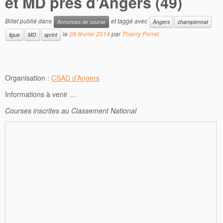
et MD près d’Angers (49)
Billet publié dans
et taggé avec
Annonces de course
Angers
championnat
le
28 février 2014
par
Thierry Porret
ligue
MD
sprint
Organisation :
CSAD d’Angers
Informations à venir …
Courses inscrites au Classement National