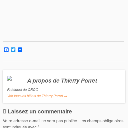
F
T
a
w
c
i
e
t
b
t
o
e
o
r
A propos de Thierry Porret
k
Président du CRCO
Voir tous les billets de Thierry Porret
→
Laissez un commentaire
Votre adresse e-mail ne sera pas publiée.
Les champs obligatoires
sont indiqués avec
*