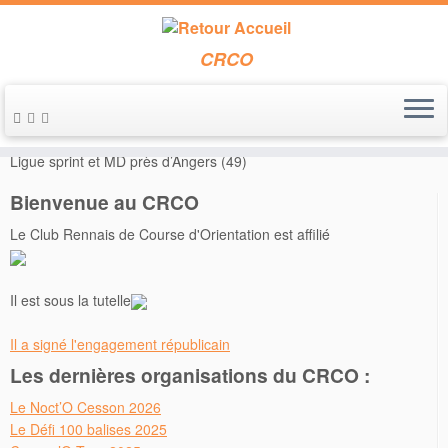
CRCO
Passer
au
Accueil
»
Annonces de course
»
Le 22 juin 2014 – Championnats
contenu
Ligue sprint et MD près d’Angers (49)
Bienvenue au CRCO
Le Club Rennais de Course d'Orientation est affilié
Il est sous la tutelle
Il a signé l'engagement républicain
Les dernières organisations du CRCO :
Le Noct’O Cesson 2026
Le Défi 100 balises 2025