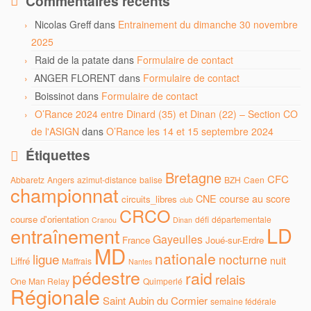
Commentaires récents
Nicolas Greff
dans
Entrainement du dimanche 30 novembre
2025
Raid de la patate
dans
Formulaire de contact
ANGER FLORENT
dans
Formulaire de contact
Boissinot
dans
Formulaire de contact
O’Rance 2024 entre Dinard (35) et Dinan (22) – Section CO
de l'ASIGN
dans
O’Rance les 14 et 15 septembre 2024
Étiquettes
Bretagne
CFC
Abbaretz
Angers
azimut-distance
balise
BZH
Caen
championnat
CNE
course au score
circuits_libres
club
CRCO
course d'orientation
défi
départementale
Cranou
Dinan
LD
entraînement
Gayeulles
France
Joué-sur-Erdre
MD
nationale
ligue
nocturne
nuit
Liffré
Maffrais
Nantes
pédestre
raid
relais
One Man Relay
Quimperlé
Régionale
Saint Aubin du Cormier
semaine fédérale