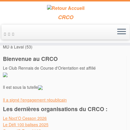
CRCO
Passer
au
Accueil
»
Annonces de course
»
Le 19 octobre 2014 – Régionale
contenu
MD à Laval (53)
Bienvenue au CRCO
Le Club Rennais de Course d'Orientation est affilié
Il est sous la tutelle
Il a signé l'engagement républicain
Les dernières organisations du CRCO :
Le Noct’O Cesson 2026
Le Défi 100 balises 2025