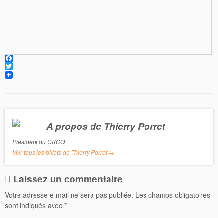
F
a
T
c
w
e
i
b
t
o
t
o
e
k
r
A propos de Thierry Porret
Président du CRCO
Voir tous les billets de Thierry Porret
→
Laissez un commentaire
Votre adresse e-mail ne sera pas publiée.
Les champs obligatoires
sont indiqués avec
*