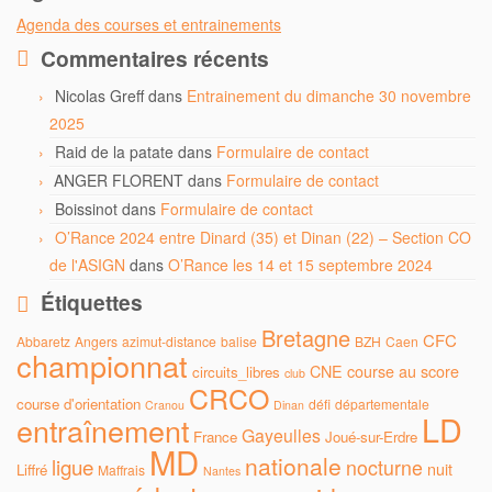
Agenda des courses et entrainements
Commentaires récents
Nicolas Greff
dans
Entrainement du dimanche 30 novembre
2025
Raid de la patate
dans
Formulaire de contact
ANGER FLORENT
dans
Formulaire de contact
Boissinot
dans
Formulaire de contact
O’Rance 2024 entre Dinard (35) et Dinan (22) – Section CO
de l'ASIGN
dans
O’Rance les 14 et 15 septembre 2024
Étiquettes
Bretagne
CFC
Abbaretz
Angers
azimut-distance
balise
BZH
Caen
championnat
CNE
course au score
circuits_libres
club
CRCO
course d'orientation
défi
départementale
Cranou
Dinan
LD
entraînement
Gayeulles
France
Joué-sur-Erdre
MD
nationale
ligue
nocturne
nuit
Liffré
Maffrais
Nantes