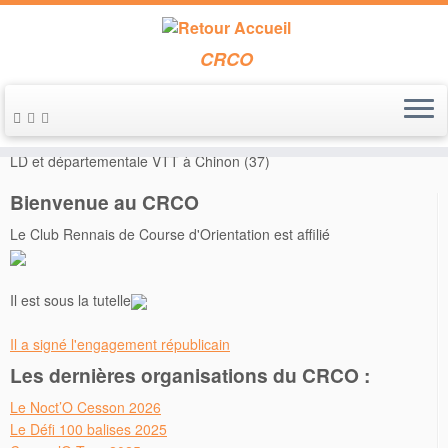
CRCO
Passer
au
Accueil
»
Annonces de course
»
Le 12 octobre 2014 – Régionale
contenu
LD et départementale VTT à Chinon (37)
Bienvenue au CRCO
Le Club Rennais de Course d'Orientation est affilié
Il est sous la tutelle
Il a signé l'engagement républicain
Les dernières organisations du CRCO :
Le Noct’O Cesson 2026
Le Défi 100 balises 2025