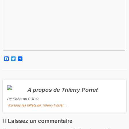
F
T
a
w
c
i
e
t
b
t
o
e
o
r
A propos de Thierry Porret
k
Président du CRCO
Voir tous les billets de Thierry Porret
→
Laissez un commentaire