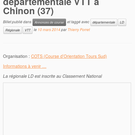
départementale VTT à
Chinon (37)
Billet publié dans
et taggé avec
Annonces de course
départementale
LD
le
10 mars 2014
par
Thierry Porret
Régionale
VTT
Organisation :
COTS (Course d’Orientation Tours Sud)
Informations à venir …
La régionale LD est inscrite au Classement National