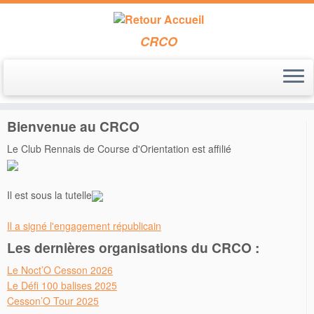
CRCO
Passer
au
Accueil
»
inscription_defi_crco
contenu
Bienvenue au CRCO
Le Club Rennais de Course d'Orientation est affilié
Il est sous la tutelle
Il a signé l'engagement républicain
Les dernières organisations du CRCO :
Le Noct’O Cesson 2026
Le Défi 100 balises 2025
Cesson’O Tour 2025