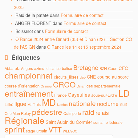
2025
Raid de la patate
dans
Formulaire de contact
ANGER FLORENT
dans
Formulaire de contact
Boissinot
dans
Formulaire de contact
O’Rance 2024 entre Dinard (35) et Dinan (22) – Section CO
de l'ASIGN
dans
O’Rance les 14 et 15 septembre 2024
Étiquettes
Bretagne
CFC
Abbaretz
Angers
azimut-distance
balise
BZH
Caen
championnat
CNE
course au score
circuits_libres
club
CRCO
course d'orientation
défi
départementale
Cranou
Dinan
LD
entraînement
Gayeulles
France
Joué-sur-Erdre
MD
nationale
ligue
nocturne
nuit
Liffré
Maffrais
Nantes
pédestre
raid
relais
One Man Relay
Quimperlé
Régionale
Saint Aubin du Cormier
semaine fédérale
sprint
VTT
urbain
stage
WEESOO
Rechercher :