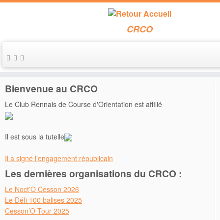
CRCO
Passer
au
Accueil
»
horaires_depart_par_club_cb_sprint
contenu
Bienvenue au CRCO
Le Club Rennais de Course d'Orientation est affilié
Il est sous la tutelle
Il a signé l'engagement républicain
Les dernières organisations du CRCO :
Le Noct’O Cesson 2026
Le Défi 100 balises 2025
Cesson’O Tour 2025