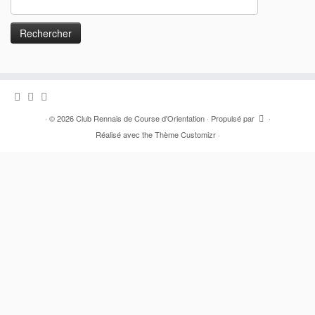
·
© 2026
Club Rennais de Course d'Orientation
·
Propulsé par
·
Réalisé avec the
Thème Customizr
·