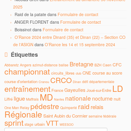
2025
Raid de la patate
dans
Formulaire de contact
ANGER FLORENT
dans
Formulaire de contact
Boissinot
dans
Formulaire de contact
O’Rance 2024 entre Dinard (35) et Dinan (22) – Section CO
de l'ASIGN
dans
O’Rance les 14 et 15 septembre 2024
Étiquettes
Bretagne
CFC
Abbaretz
Angers
azimut-distance
balise
BZH
Caen
championnat
CNE
course au score
circuits_libres
club
CRCO
course d'orientation
défi
départementale
Cranou
Dinan
LD
entraînement
Gayeulles
France
Joué-sur-Erdre
MD
nationale
ligue
nocturne
nuit
Liffré
Maffrais
Nantes
pédestre
raid
relais
One Man Relay
Quimperlé
Régionale
Saint Aubin du Cormier
semaine fédérale
sprint
VTT
urbain
stage
WEESOO
Rechercher :