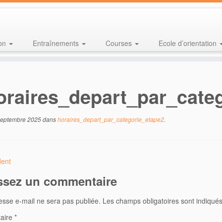
ion
Entraînements
Courses
Ecole d’orientation
oraires_depart_par_cate
septembre 2025
dans
horaires_depart_par_categorie_etape2
.
ent
ssez un commentaire
esse e-mail ne sera pas publiée.
Les champs obligatoires sont indiqué
aire
*