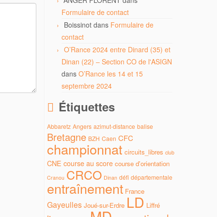
ANGER FLORENT
dans
Formulaire de contact
Boissinot
dans
Formulaire de
contact
O’Rance 2024 entre Dinard (35) et
Dinan (22) – Section CO de l'ASIGN
dans
O’Rance les 14 et 15
septembre 2024
Étiquettes
Abbaretz
Angers
azimut-distance
balise
Bretagne
CFC
BZH
Caen
championnat
circuits_libres
club
CNE
course au score
course d'orientation
CRCO
défi
départementale
Cranou
Dinan
entraînement
France
LD
Gayeulles
Joué-sur-Erdre
Liffré
MD