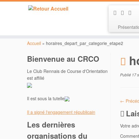
Présentat
Passer
au
Accueil
»
horaires_depart_par_categorie_etape2
contenu
h
Bienvenue au CRCO
Le Club Rennais de Course d'Orientation
Publié
17 
est affilié
Il est sous la tutelle
← Précéd
Lai
Il a signé l'engagement républicain
Les dernières
Votre adr
organisations du
Comment