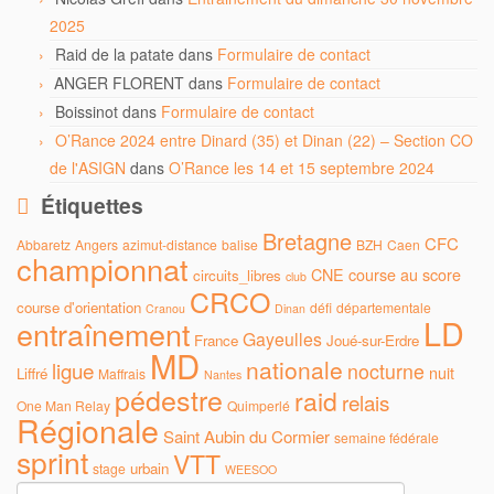
2025
Raid de la patate
dans
Formulaire de contact
ANGER FLORENT
dans
Formulaire de contact
Boissinot
dans
Formulaire de contact
O’Rance 2024 entre Dinard (35) et Dinan (22) – Section CO
de l'ASIGN
dans
O’Rance les 14 et 15 septembre 2024
Étiquettes
Bretagne
CFC
Abbaretz
Angers
azimut-distance
balise
BZH
Caen
championnat
CNE
course au score
circuits_libres
club
CRCO
course d'orientation
défi
départementale
Cranou
Dinan
LD
entraînement
Gayeulles
France
Joué-sur-Erdre
MD
nationale
ligue
nocturne
nuit
Liffré
Maffrais
Nantes
pédestre
raid
relais
One Man Relay
Quimperlé
Régionale
Saint Aubin du Cormier
semaine fédérale
sprint
VTT
urbain
stage
WEESOO
Rechercher :