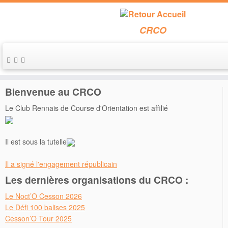
CRCO
Passer
au
Accueil
»
horaires_depart_par_categorie_etape1
contenu
Bienvenue au CRCO
Le Club Rennais de Course d'Orientation est affilié
Il est sous la tutelle
Il a signé l'engagement républicain
Les dernières organisations du CRCO :
Le Noct’O Cesson 2026
Le Défi 100 balises 2025
Cesson’O Tour 2025