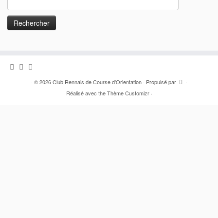
·
© 2026
Club Rennais de Course d'Orientation
·
Propulsé par
·
Réalisé avec the
Thème Customizr
·